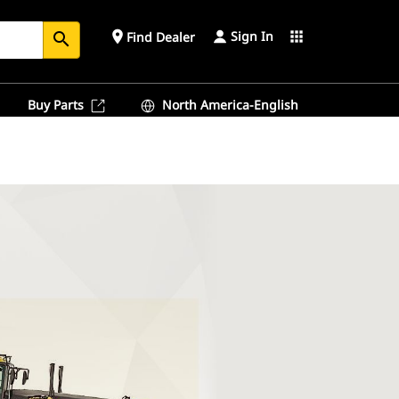
Sign In
place
apps
Find Dealer
search
Buy Parts
North America-English