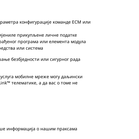
араметра конфигурације команде ECM или
мијениле прикупљене личне податке
грађеног програма или елемента модула
редства или система
ање безбједности или сигурног рада
и услуга мобилне мреже могу даљински
nk™ телематике, а да вас о томе не
Више информација о нашим праксама