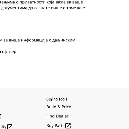
штењима о приватности која важе за ваше
 документима да сазнате више о томе које
ком за више информација о даљинским
 софтвер.
Buying Tools
Build & Price

Find Dealer

Buy Parts

lity