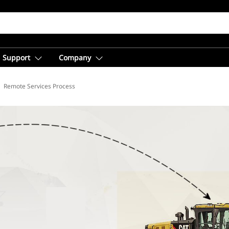
Support
Company
Remote Services Process