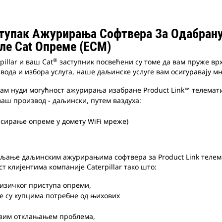
тупак Ажурирања Софтвера За Одабрану 
ле Cat Опреме (ECM)
®
illar и ваш Cat
заступник посвећени су томе да вам пруже врху
вода и избора услуга, наше даљинске услуге вам осигуравају м
ам нуди могућност ажурирања изабране Product Link™ телемати
аш производ - даљински, путем ваздуха:
висирање опреме у домету WiFi мреже)
ављање даљинским ажурирањима софтвера за Product Link телем
 клијентима компаније Caterpillar тако што:
изичког приступа опреми,
е су купцима потребне од њихових
рзим отклањањем проблема,