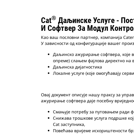
®
Cat
Даљинске Услуге - Пос
И Софтвер За Модул Контро
Као ваш пословни партнер, компанија Caterp
У зависности од конфигурације вашег произ
Даљинско ажурирање софтвера, које в
опреме) слањем фајлова директно на в
Даљинска дијагностика
Локалне услуге (које омогућавају сер
Овај документ описује нашу праксу за упр
ажурирање софтвера даје посебну вриједност
Смањује потребу за путовањем ради ф
Снижава трошкове услуга подршке кој
Cat заступника,
Повећава вријеме искориштености б