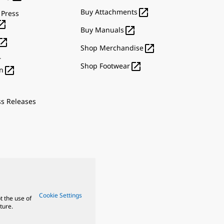

Buy Attachments
 Press


Buy Manuals


Shop Merchandise
r

Shop Footwear

n
ss Releases
Cookie Settings
t the use of
ture.