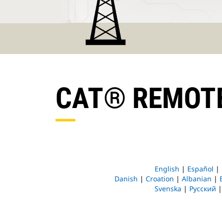
CAT® REMOTE
English
|
Español
|
Danish
|
Croation
|
Albanian
|
Svenska
|
Русский