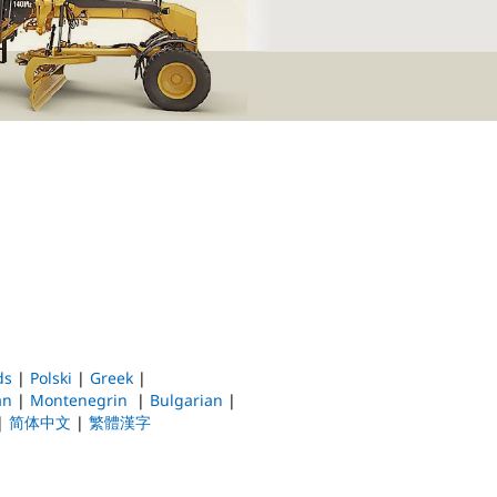
ds
|
Polski
|
Greek
|
an
|
Montenegrin
|
Bulgarian
|
|
简体中文
|
繁體漢字