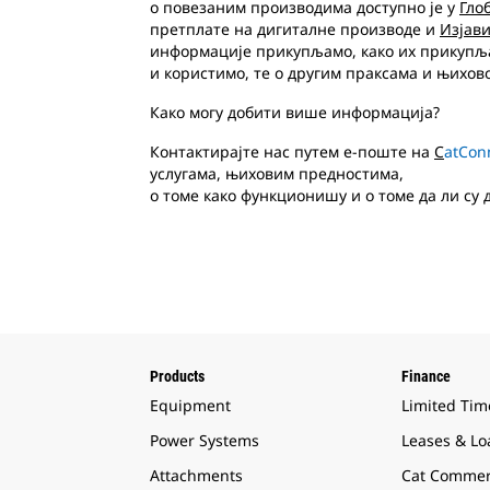
о повезаним производима доступно је у
Гло
претплате на дигиталне производе и
Изјави
информације прикупљамо, како их прикуп
и користимо, те о другим праксама и њихово
Како могу добити више информација?
Контактирајте нас путем е-поште на
C
atCon
услугама, њиховим предностима,
о томе како функционишу и о томе да ли су 
Products
Finance
Equipment
Limited Tim
Power Systems
Leases & Lo
Attachments
Cat Commer