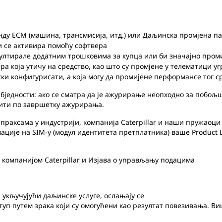
ду ECM (машина, трансмисија, итд.) или Даљинска промјена п
и се активира помоћу софтвера
зултирале додатним трошковима за купца или би значајно про
а која утичу на средство, као што су промјене у телематици у
ки конфигурисати, а која могу да промијене перформансе тог с
једности: ако се сматра да је ажурирање неопходно за побољш
тити по завршетку ажурирања.
праксама у индустрији, компанија Caterpillar и наши пружаоц
ије на SIM-у (модул идентитета претплатника) ваше Product Li
компанијом Caterpillar и Изјава о управљању подацима
 укључујући даљинске услуге, ослањају се
туп путем зрака који су омогућени као резултат повезивања. 