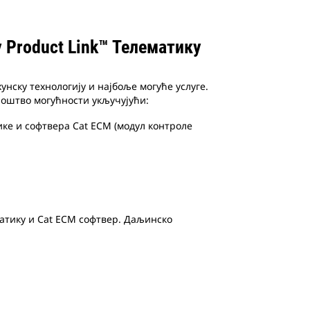
Product Link™ Телематику
нску технологију и најбоље могуће услуге.
ноштво могућности укључујући:
ке и софтвера Cat ECM (модул контроле
атику и Cat ECM софтвер. Даљинско