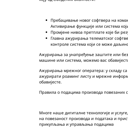
Пребацивање новог софтвера на коман
Активирање функције или система кој
Промјене нивоа претплате које би ре
Главна ажурирања телематског софтвер
контроле система који се може даљинс
Ажурирања за унапређење заштите или безб
машине или система, можемо вас обавијес
Ажурирања мрежног оператера: у складу са 
ажурирати роаминг листу и мрежне информац
обавијесте.
Правила о подацима производа повезаних с 
Многе наше дигиталне технологије и услуге,
на повезаност производа и података и прис
прикупљања и управљања подацима