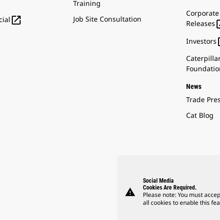
Training
Corporate

Job Site Consultation
ial
Releases
Investors
Caterpilla
Foundatio
News
Trade Pre
Cat Blog
Social Media
Cookies Are Required.
warning
Please note: You must accep
all cookies to enable this fea