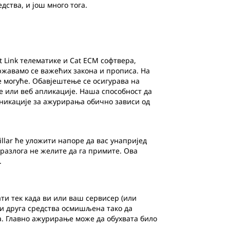
ства, и још много тога.
Link телематике и Cat ECM софтвера,
ржавамо се важећих закона и прописа. На
је могуће. Обавјештење се осигурава на
е или веб апликације. Наша способност да
муникације за ажурирања обично зависи од
llar ће уложити напоре да вас унапријед
 разлога не желите да га примите. Ова
.
ти тек када ви или ваш сервисер (или
и друга средства осмишљена тако да
а. Главно ажурирање може да обухвата било