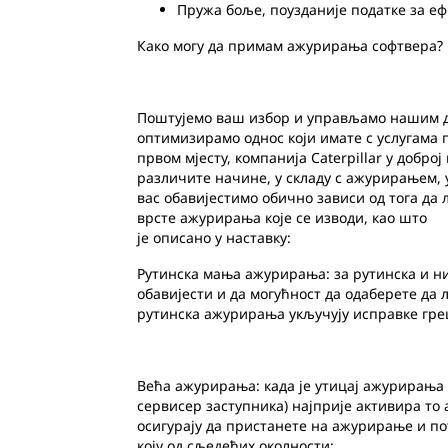
Пружа боље, поузданије податке за е
Како могу да примам ажурирања софтвера?
Поштујемо ваш избор и управљамо нашим да
оптимизирамо однос који имате с услугама 
првом мјесту, компанија Caterpillar у добр
различите начине, у складу с ажурирањем, 
вас обавијестимо обично зависи од тога да
врсте ажурирања које се изводи, као што
је описано у наставку:
Рутинска мања ажурирања: за рутинска и ни
обавијести и да могућност да одаберете да 
рутинска ажурирања укључују исправке гр
Већа ажурирања: када је утицај ажурирања
сервисер заступника) најприје активира т
осигурају да пристанете на ажурирање и по
коју од сљедећих околности: