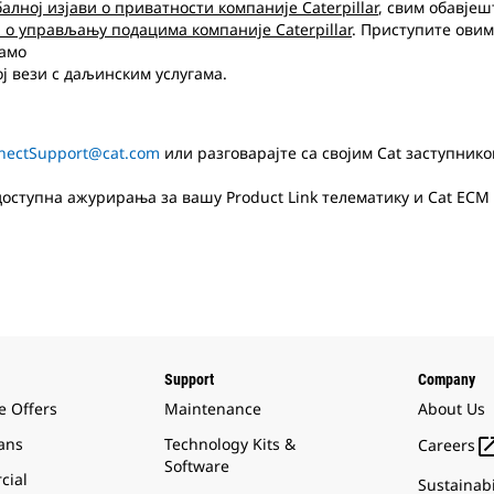
балној изјави о приватности компаније Caterpillar
, свим обавје
 о управљању подацима компаније Caterpillar
. Приступите овим
љамо
ј вези с даљинским услугама.
nectSupport@cat.com
или разговарајте са својим Cat заступни
доступна ажурирања за вашу Product Link телематику и Cat ECM
Support
Company
e Offers
Maintenance
About Us
ans
Technology Kits &
Careers
Software
cial
Sustainabi