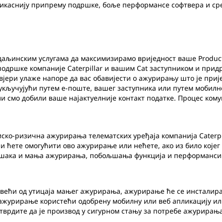
фикаснију припрему подршке, боље перформансе софтвера и сред
љинским услугама да максимизирамо вриједност ваше Product 
подршке компаније Caterpillar и вашим Cat заступником и прид
ој вјери улаже напоре да вас обавијести о ажурирању што је при
укључујући путем е-поште, вашег заступника или путем мобилн
 ли смо добили ваше најактуелније контакт податке. Процес ко
ско-ризична ажурирања телематских уређаја компанија Caterpi
ли ћете омогућити ово ажурирање или нећете, ако из било којег
ешака и мања ажурирања, побољшања функција и перформанси
 већи од утицаја мањег ажурирања, ажурирање ће се инсталира
о ажурирање користећи одобрену мобилну или веб апликацију ил
тврдите да је производ у сигурном стању за потребе ажурирањ