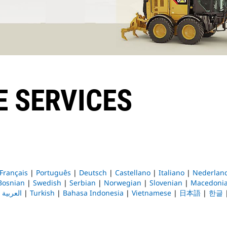
 SERVICES
Français
|
Português
|
Deutsch
|
Castellano
|
Italiano
|
Nederlan
Bosnian
|
Swedish
|
Serbian
|
Norwegian
|
Slovenian
|
Macedoni
|
العربية
|
Turkish
|
Bahasa Indonesia
|
Vietnamese
|
日本語
|
한글