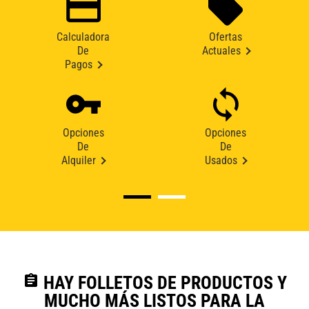
Calculadora
Ofertas
De
Actuales
Pagos
Opciones
Opciones
De
De
Alquiler
Usados
assignment
HAY FOLLETOS DE PRODUCTOS Y
MUCHO MÁS LISTOS PARA LA