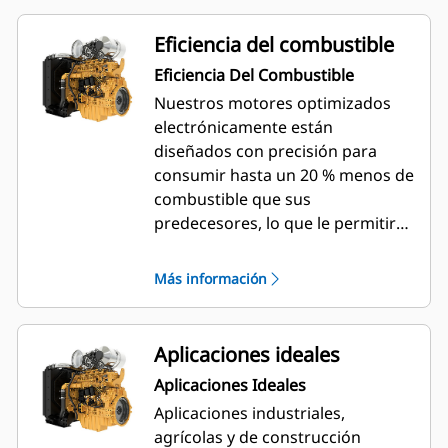
Eficiencia del combustible
Eficiencia Del Combustible
Nuestros motores optimizados
electrónicamente están
diseñados con precisión para
consumir hasta un 20 % menos de
combustible que sus
predecesores, lo que le permitirá
ahorrar costes en la bomba. De
hecho, nuestro avanzado
Más información
algoritmo de control optimiza el
consumo de combustible hasta
185 g/kW-hora y puede adaptarse
Aplicaciones ideales
a los ciclos de funcionamiento de
Aplicaciones Ideales
una amplia gama de equipos y
Aplicaciones industriales,
aplicaciones, manteniendo bajos
agrícolas y de construcción
los costes de funcionamiento,