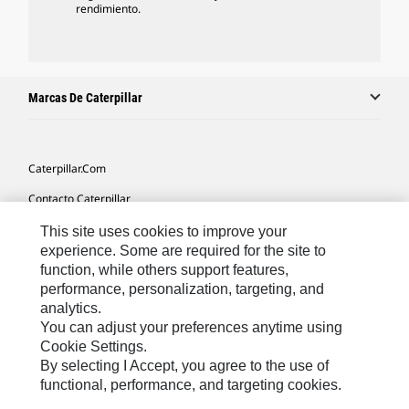
rendimiento.
Marcas De Caterpillar
Caterpillar.com
Contacto Caterpillar
Mis Preferencias De Marketing
This site uses cookies to improve your
experience. Some are required for the site to
Mapa Del Sitio
function, while others support features,
performance, personalization, targeting, and
Cookie Settings
analytics.
Aviso Legal
You can adjust your preferences anytime using
Cookie Settings.
Privacidad
By selecting I Accept, you agree to the use of
functional, performance, and targeting cookies.