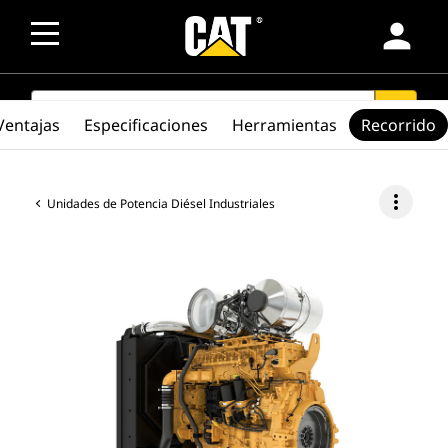
person
SEARCH
search
Ventajas
Especificaciones
Herramientas
Recorrido
more_vert
Unidades de Potencia Diésel Industriales