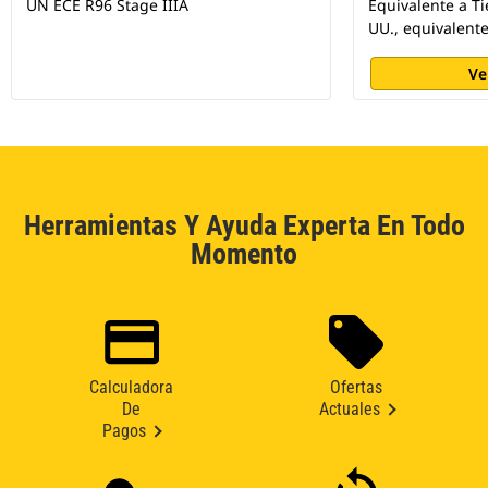
UN ECE R96 Stage IIIA
Equivalente a Ti
UU., equivalente
Ve
Herramientas Y Ayuda Experta En Todo
Momento
Calculadora
Ofertas
De
Actuales
Pagos