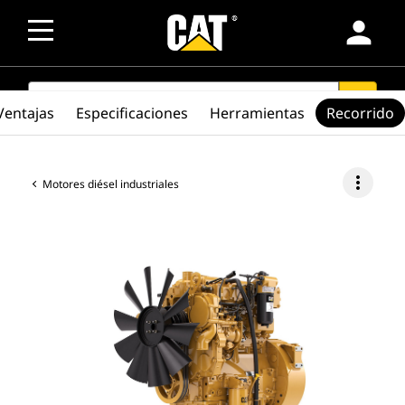
person
SEARCH
search
Ventajas
Especificaciones
Herramientas
Recorrido
more_vert
Motores diésel industriales