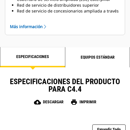
Red de servicio de distribuidores superior
Red de servicio de concesionarios ampliada a través
del programa Cat Industrial Service Distributor (ISD)
Más información
ESPECIFICACIONES
EQUIPOS ESTÁNDAR
ESPECIFICACIONES DEL PRODUCTO
PARA C4.4
cloud_download
print
DESCARGAR
IMPRIMIR
Expandir Todo