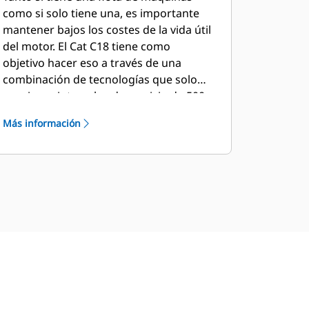
como si solo tiene una, es importante
mantener bajos los costes de la vida útil
del motor. El Cat C18 tiene como
objetivo hacer eso a través de una
combinación de tecnologías que solo
requieren intervalos de servicio de 500
horas y optimizan los niveles de
Más información
consumo de fluidos para ser el más
eficaz y eficiente sin importar la
aplicación.