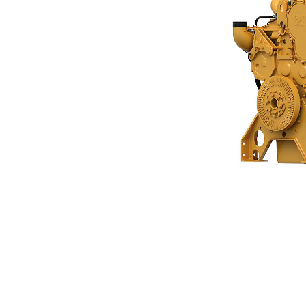
C18 (>560 KW)
Ven
Cambiar modelo