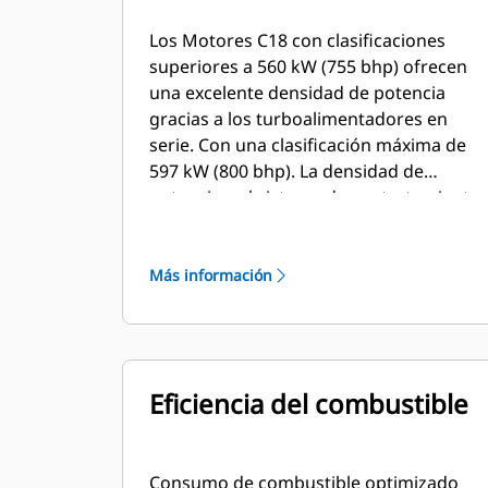
Los Motores C18 con clasificaciones
superiores a 560 kW (755 bhp) ofrecen
una excelente densidad de potencia
gracias a los turboalimentadores en
serie. Con una clasificación máxima de
597 kW (800 bhp). La densidad de
potencia y el sistema de postratamiento
compacto le permiten reducir el espacio
total que requiere su instalación en
numerosas aplicaciones, además de
Más información
lograr una reducción de las necesidades
de mantenimiento y de los costes de
operación.
Eficiencia del combustible
Consumo de combustible optimizado