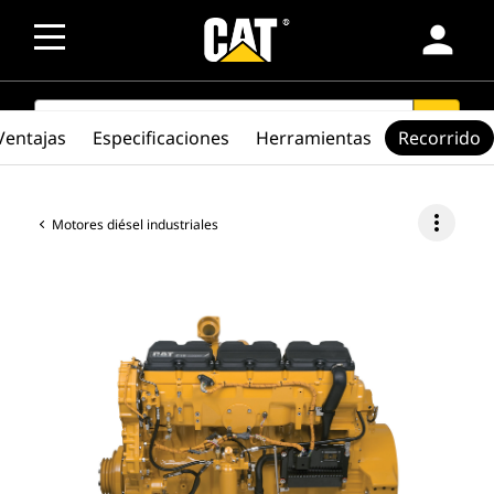
person
SEARCH
search
Ventajas
Especificaciones
Herramientas
Recorrido
more_vert
Motores diésel industriales