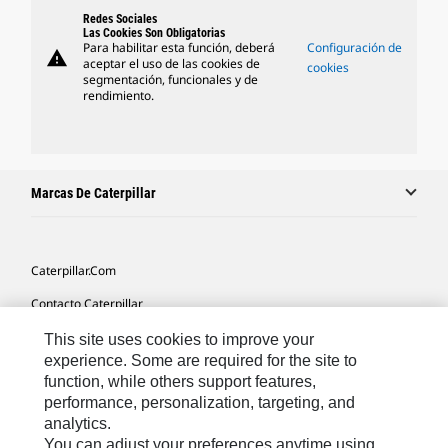
Redes Sociales
Las Cookies Son Obligatorias
Para habilitar esta función, deberá
Configuración de
warning
aceptar el uso de las cookies de
cookies
segmentación, funcionales y de
rendimiento.
Marcas De Caterpillar
Caterpillar.com
Contacto Caterpillar
Mis Preferencias De Marketing
This site uses cookies to improve your
experience. Some are required for the site to
Mapa Del Sitio
function, while others support features,
performance, personalization, targeting, and
Cookie Settings
analytics.
Aviso Legal
You can adjust your preferences anytime using