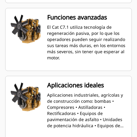
construcción. Los fabricantes de
equipos originales también disfrutan
de una reducción del 20 % de la
Funciones avanzadas
longitud, del 5 % de la altura y del 40
% del peso al reducir el tamaño de las
El Cat C7.1 utiliza tecnología de
plataformas de 9 litros.
regeneración pasiva, por lo que los
operadores pueden seguir realizando
sus tareas más duras, en los entornos
más severos, sin tener que esperar al
motor.
Aplicaciones ideales
Aplicaciones industriales, agrícolas y
de construcción como: bombas •
Compresores • Astilladoras •
Rectificadoras • Equipos de
pavimentación de asfalto • Unidades
de potencia hidráulica • Equipos de
perforación • Perforadoras • Tractores