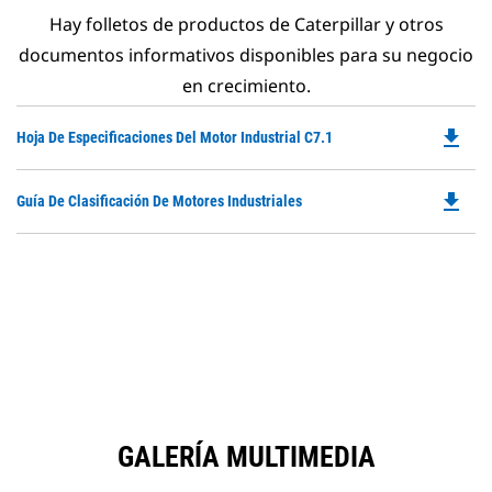
Hay folletos de productos de Caterpillar y otros
documentos informativos disponibles para su negocio
en crecimiento.
file_download
Do
Hoja De Especificaciones Del Motor Industrial C7.1
P
O
file_download
Do
Guía De Clasificación De Motores Industriales
in
P
a
O
N
in
Ta
a
N
Ta
GALERÍA MULTIMEDIA