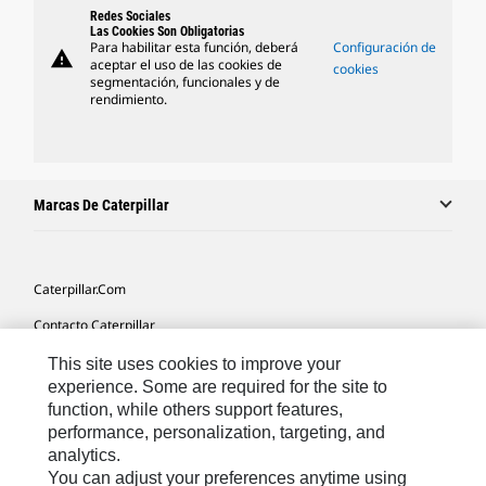
Redes Sociales
Las Cookies Son Obligatorias
Para habilitar esta función, deberá
Configuración de
warning
aceptar el uso de las cookies de
cookies
segmentación, funcionales y de
rendimiento.
Marcas De Caterpillar
Caterpillar.com
Contacto Caterpillar
Mis Preferencias De Marketing
This site uses cookies to improve your
experience. Some are required for the site to
Mapa Del Sitio
function, while others support features,
performance, personalization, targeting, and
Cookie Settings
analytics.
Aviso Legal
You can adjust your preferences anytime using