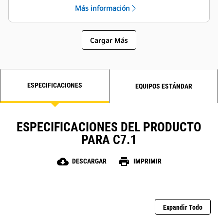
Más información
Cargar Más
ESPECIFICACIONES
EQUIPOS ESTÁNDAR
ESPECIFICACIONES DEL PRODUCTO
PARA C7.1
cloud_download
print
DESCARGAR
IMPRIMIR
Expandir Todo