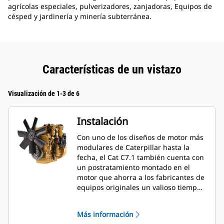
agrícolas especiales, pulverizadores, zanjadoras, Equipos de
césped y jardinería y minería subterránea.
Características de un vistazo
Visualización de 1-3 de 6
Instalación
Con uno de los diseños de motor más
modulares de Caterpillar hasta la
fecha, el Cat C7.1 también cuenta con
un postratamiento montado en el
motor que ahorra a los fabricantes de
equipos originales un valioso tiempo y
espacio al instalarlo en una amplia
variedad de máquinas, especialmente
Más información
en aplicaciones industriales y de