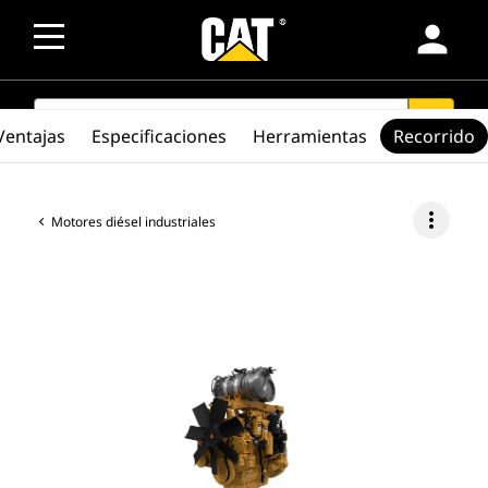
person
SEARCH
search
Ventajas
Especificaciones
Herramientas
Recorrido
more_vert
Motores diésel industriales