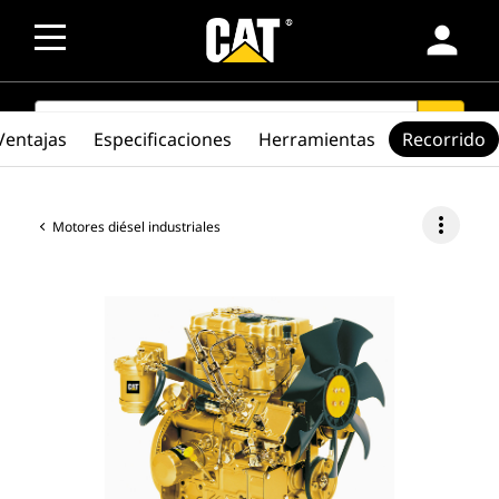
person
SEARCH
search
Ventajas
Especificaciones
Herramientas
Recorrido
more_vert
Motores diésel industriales