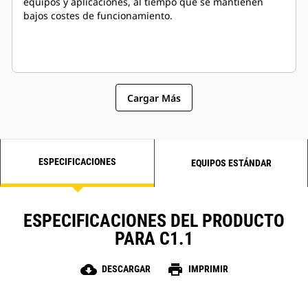
equipos y aplicaciones, al tiempo que se mantienen
bajos costes de funcionamiento.
Cargar Más
ESPECIFICACIONES
EQUIPOS ESTÁNDAR
ESPECIFICACIONES DEL PRODUCTO
PARA C1.1
cloud_download
print
DESCARGAR
IMPRIMIR