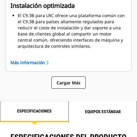
Instalación optimizada
El C9.3B para LRC ofrece una plataforma común con
el C9.3B para países altamente regulados para
reducir el coste de instalación y dar soporte a una
base de clientes global al compartir un motor
central común, ofreciendo interfaces de máquina y
arquitectura de controles similares.
La alta densidad de potencia, de hasta 33,3 kW/L
(44,7 CV/L), ofrece a los fabricantes de equipos
Más información
originales (OEM)
la posibilidad de reducir el tamaño
de su instalación de motor sin sacrificar el
rendimiento.
Cargar Más
Opciones de motor totalmente configurables y
unidad de potencia industrial (IPU) disponibles de
fábrica para evitar
importantes costes de diseño,
validación y fabricación.
ESPECIFICACIONES
EQUIPOS ESTÁNDAR