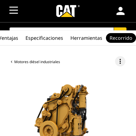
person
SEARCH
search
Ventajas
Especificaciones
Herramientas
Recorrido
more_vert
Motores diésel industriales