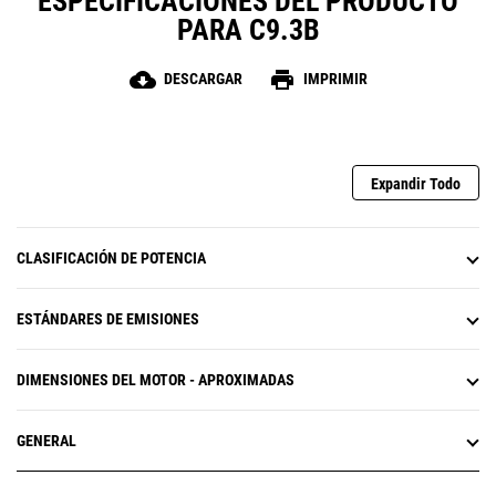
ESPECIFICACIONES DEL PRODUCTO
PARA C9.3B
cloud_download
print
DESCARGAR
IMPRIMIR
Expandir Todo
CLASIFICACIÓN DE POTENCIA
ESTÁNDARES DE EMISIONES
DIMENSIONES DEL MOTOR - APROXIMADAS
GENERAL