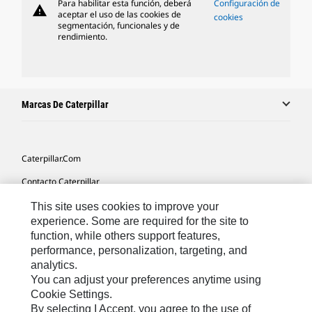
Para habilitar esta función, deberá
Configuración de
warning
aceptar el uso de las cookies de
cookies
segmentación, funcionales y de
rendimiento.
Marcas De Caterpillar
Caterpillar.com
Contacto Caterpillar
Mis Preferencias De Marketing
This site uses cookies to improve your
experience. Some are required for the site to
Mapa Del Sitio
function, while others support features,
performance, personalization, targeting, and
Cookie Settings
analytics.
Aviso Legal
You can adjust your preferences anytime using
Cookie Settings.
Privacidad
By selecting I Accept, you agree to the use of