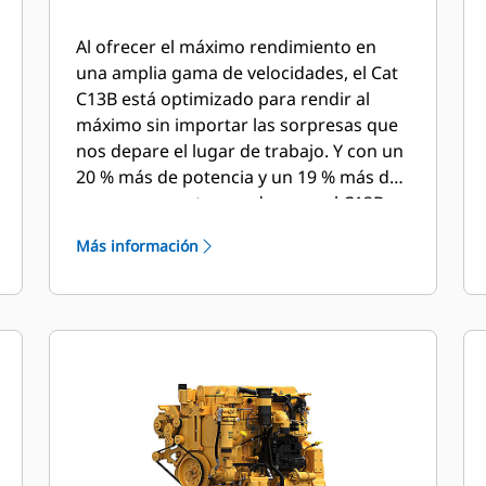
Al ofrecer el máximo rendimiento en
una amplia gama de velocidades, el Cat
C13B está optimizado para rendir al
máximo sin importar las sorpresas que
nos depare el lugar de trabajo. Y con un
20 % más de potencia y un 19 % más de
par que su motor predecesor, el C13B
nunca ha estado más preparado para
Más información
afrontar los duros retos que los
operadores encuentran cada día.