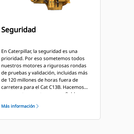
Seguridad
En Caterpillar, la seguridad es una
prioridad. Por eso sometemos todos
nuestros motores a rigurosas rondas
de pruebas y validación, incluidas más
de 120 millones de horas fuera de
carretera para el Cat C13B. Hacemos
que nuestros motores sean fiables, para
que los operadores puedan centrarse
Más información
en mantener su lugar de trabajo seguro
y en servicio.