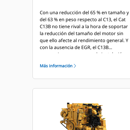
Con una reducción del 65 % en tamaño y
del 63 % en peso respecto al C13, el Cat
C13B no tiene rival a la hora de soportar
la reducción del tamaño del motor sin
que ello afecte al rendimiento general. Y
con la ausencia de EGR, el C13B
proporciona un proceso de instalación
simplificado, ahorrando a los OEM
Más información
tiempo y costes valiosos.