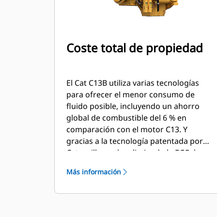
Coste total de propiedad
El Cat C13B utiliza varias tecnologías
para ofrecer el menor consumo de
fluido posible, incluyendo un ahorro
global de combustible del 6 % en
comparación con el motor C13. Y
gracias a la tecnología patentada por
Caterpillar, se ha eliminado la EGR, los
intervalos de aceite son de 500 horas y
Más información
de 5000 horas para los servicios de
cenizas, lo que ayuda a los OEM y a los
operadores a ahorrar en costes de
piezas y servicios durante la vida útil del