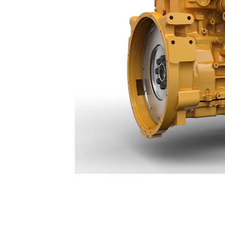
C13B China NR4
Ven
Cambiar modelo