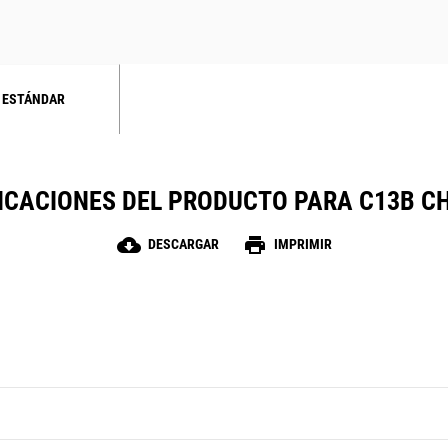
 ESTÁNDAR
ICACIONES DEL PRODUCTO PARA C13B C
cloud_download
print
DESCARGAR
IMPRIMIR