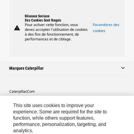
Réseaux Sociaux
Des Cookies Sont Requis
Pour activer cette fonction, vous
Paramètres des
warning
devez accepter l'utilisation de cookies
cookies
à des fins de fonctionnement, de
performances et de ciblage.
Marques Caterpillar
Caterpillar.com
Contacter Caterpillar
This site uses cookies to improve your
Mes Préférences Marketing
experience. Some are required for the site to
function, while others support features,
Plan Du Site
performance, personalization, targeting, and
analytics.
Cookie Settings