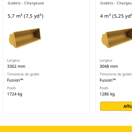
Godets - Chargeuse
Godets - Charge
5,7 m³ (7,5 yd³)
4 m³ (5,25 yd
Largeur
Largeur
3302 mm
3048 mm
Timonerie de godet
Timonerie de godet
Fusion™
Fusion™
Poids
Poids
1724 kg
1286 kg
Affi