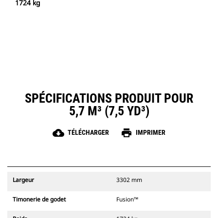
1724 kg
SPÉCIFICATIONS PRODUIT POUR
5,7 M³ (7,5 YD³)
cloud_download
print
TÉLÉCHARGER
IMPRIMER
Largeur
3302 mm
Timonerie de godet
Fusion™