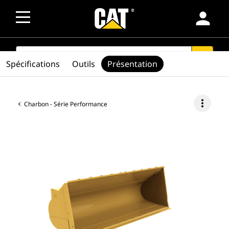
person
SEARCH
search
Spécifications
Outils
Présentation
more_vert
Charbon - Série Performance