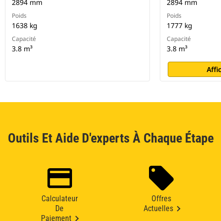
2894 mm
2894 mm
Poids
Poids
1638 kg
1777 kg
Capacité
Capacité
3.8 m³
3.8 m³
Affi
Outils Et Aide D'experts À Chaque Étape
Calculateur
Offres
De
Actuelles
Paiement