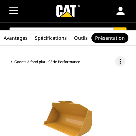
person
SEARCH
search
Avantages
Spécifications
Outils
Présentation
more_vert
Godets à fond plat - Série Performance