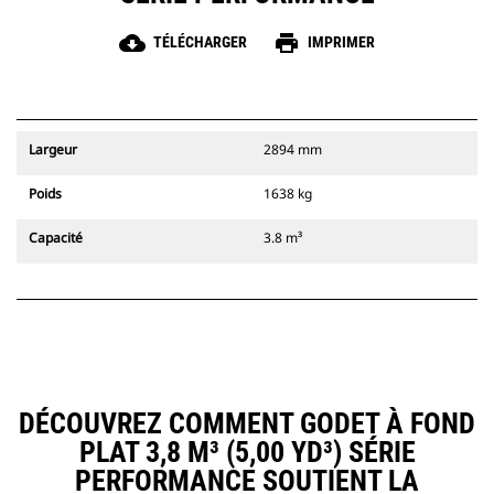
cloud_download
print
TÉLÉCHARGER
IMPRIMER
Largeur
2894 mm
Poids
1638 kg
Capacité
3.8 m³
DÉCOUVREZ COMMENT GODET À FOND
PLAT 3,8 M³ (5,00 YD³) SÉRIE
PERFORMANCE SOUTIENT LA