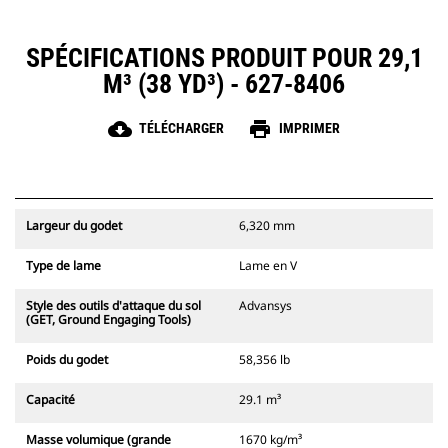
SPÉCIFICATIONS PRODUIT POUR 29,1
M³ (38 YD³) - 627-8406
cloud_download
print
TÉLÉCHARGER
IMPRIMER
Largeur du godet
6,320 mm
Type de lame
Lame en V
Style des outils d'attaque du sol
Advansys
(GET, Ground Engaging Tools)
Poids du godet
58,356 lb
Capacité
29.1 m³
Masse volumique (grande
1670 kg/m³