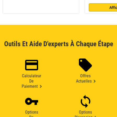
Affi
Outils Et Aide D'experts À Chaque Étape
Calculateur
Offres
De
Actuelles
Paiement
Options
Options