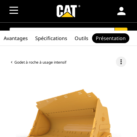
person
SEARCH
search
Avantages
Spécifications
Outils
Présentation
more_vert
Godet à roche à usage intensif