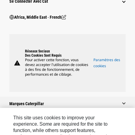
Se Connecter Avec Cat
Africa, Middle East ‧ French
Réseaux Sociaux
Des Cookies Sont Requis
Pour activer cette fonction, vous
Paramètres des
warning
devez accepter l'utilisation de cookies
cookies
à des fins de fonctionnement, de
performances et de ciblage.
Marques Caterpillar
This site uses cookies to improve your
experience. Some are required for the site to
Caterpillar.com
function, while others support features,