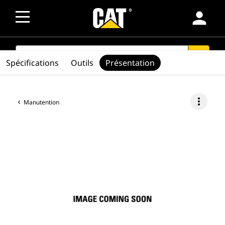
person
SEARCH
search
Spécifications
Outils
Présentation
more_vert
Manutention