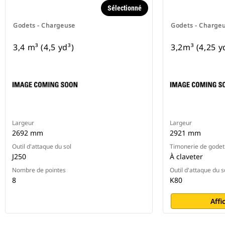
Sélectionné
Godets - Chargeuse
Godets - Charge
3,4 m³ (4,5 yd³)
3,2m³ (4,25 y
Largeur
Largeur
2692 mm
2921 mm
Outil d'attaque du sol
Timonerie de godet
J250
À claveter
Nombre de pointes
Outil d'attaque du s
8
K80
Affi