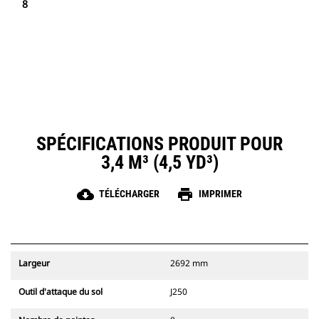
8
SPÉCIFICATIONS PRODUIT POUR
3,4 M³ (4,5 YD³)
cloud_download
print
TÉLÉCHARGER
IMPRIMER
Largeur
2692 mm
Outil d'attaque du sol
J250