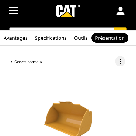
person
SEARCH
search
Avantages
Spécifications
Outils
Présentation
more_vert
Godets normaux