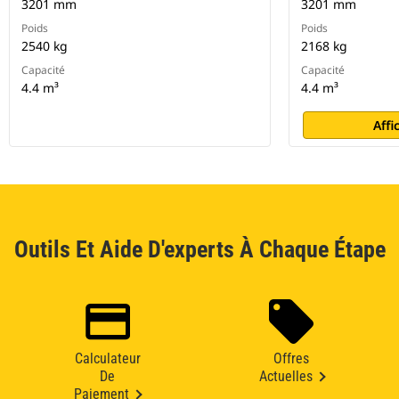
3201 mm
3201 mm
Poids
Poids
2540 kg
2168 kg
Capacité
Capacité
4.4 m³
4.4 m³
Affi
Outils Et Aide D'experts À Chaque Étape
Calculateur
Offres
De
Actuelles
Paiement