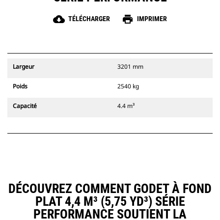
cloud_download
print
TÉLÉCHARGER
IMPRIMER
Largeur
3201 mm
Poids
2540 kg
Capacité
4.4 m³
DÉCOUVREZ COMMENT GODET À FOND
PLAT 4,4 M³ (5,75 YD³) SÉRIE
PERFORMANCE SOUTIENT LA