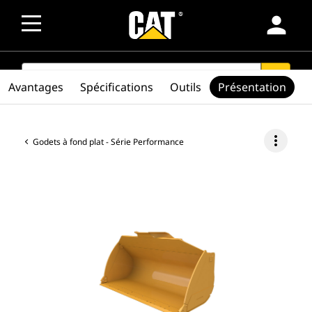
person
SEARCH
search
Avantages
Spécifications
Outils
Présentation
more_vert
Godets à fond plat - Série Performance