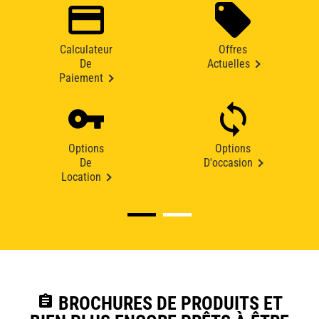
Calculateur
Offres
De
Actuelles
Paiement
Options
Options
De
D'occasion
Location
assignment
BROCHURES DE PRODUITS ET