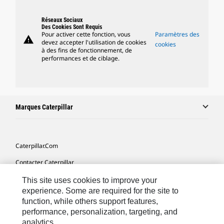
Réseaux Sociaux
Des Cookies Sont Requis
Pour activer cette fonction, vous
Paramètres des
warning
devez accepter l'utilisation de cookies
cookies
à des fins de fonctionnement, de
performances et de ciblage.
Marques Caterpillar
Caterpillar.com
Contacter Caterpillar
Mes Préférences Marketing
This site uses cookies to improve your
experience. Some are required for the site to
Plan Du Site
function, while others support features,
performance, personalization, targeting, and
Cookie Settings
analytics.