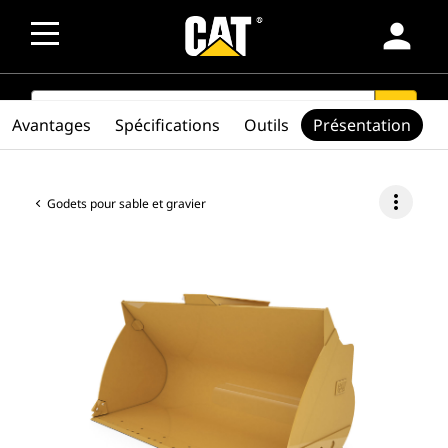
person
SEARCH
search
Avantages
Spécifications
Outils
Présentation
more_vert
Godets pour sable et gravier