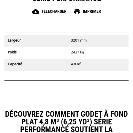
cloud_download
print
TÉLÉCHARGER
IMPRIMER
Largeur
3201 mm
Poids
2437 kg
Capacité
4.8 m³
DÉCOUVREZ COMMENT GODET À FOND
PLAT 4,8 M³ (6,25 YD³) SÉRIE
PERFORMANCE SOUTIENT LA