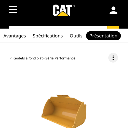
person
SEARCH
search
Avantages
Spécifications
Outils
Présentation
more_vert
Godets à fond plat - Série Performance