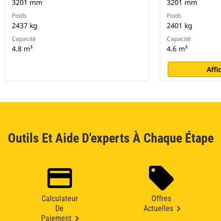
3201 mm
3201 mm
Poids
Poids
2437 kg
2401 kg
Capacité
Capacité
4.8 m³
4.6 m³
Affi
Outils Et Aide D'experts À Chaque Étape
Calculateur
Offres
De
Actuelles
Paiement