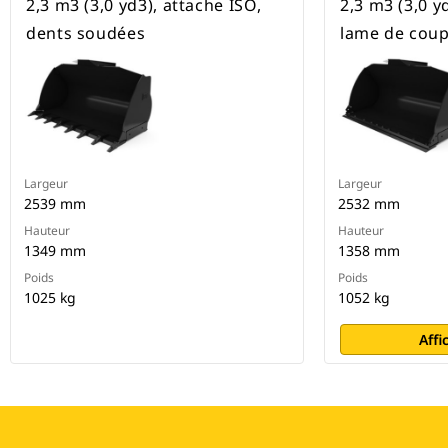
2,3 m3 (3,0 yd3), attache ISO,
2,3 m3 (3,0 y
dents soudées
lame de coup
Largeur
Largeur
2539 mm
2532 mm
Hauteur
Hauteur
1349 mm
1358 mm
Poids
Poids
1025 kg
1052 kg
Affi