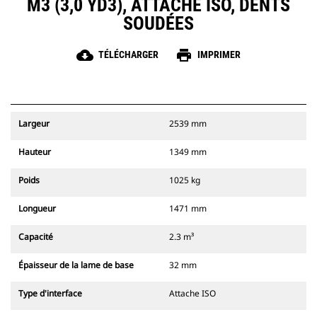
M3 (3,0 YD3), ATTACHE ISO, DENTS
SOUDÉES
cloud_download
print
TÉLÉCHARGER
IMPRIMER
Largeur
2539 mm
Hauteur
1349 mm
Poids
1025 kg
Longueur
1471 mm
Capacité
2.3 m³
Épaisseur de la lame de base
32 mm
Type d'interface
Attache ISO