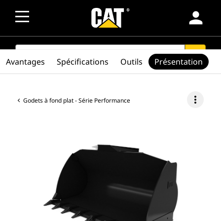
person
SEARCH
search
Avantages
Spécifications
Outils
Présentation
more_vert
Godets à fond plat - Série Performance