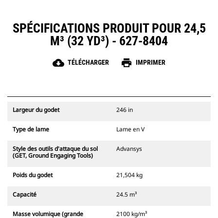
SPÉCIFICATIONS PRODUIT POUR 24,5
M³ (32 YD³) - 627-8404
cloud_download
print
TÉLÉCHARGER
IMPRIMER
Largeur du godet
246 in
Type de lame
Lame en V
Style des outils d'attaque du sol
Advansys
(GET, Ground Engaging Tools)
Poids du godet
21,504 kg
Capacité
24.5 m³
Masse volumique (grande
2100 kg/m³