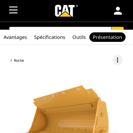
person
SEARCH
search
Avantages
Spécifications
Outils
Présentation
more_vert
Roche