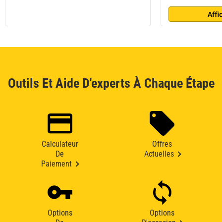
Affi
Outils Et Aide D'experts À Chaque Étape
Calculateur
Offres
De
Actuelles
Paiement
Options
Options