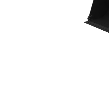
Godet À Fond Plat 3,8 M³ (4,97 Yd³)
Ava
Modifier le modèle