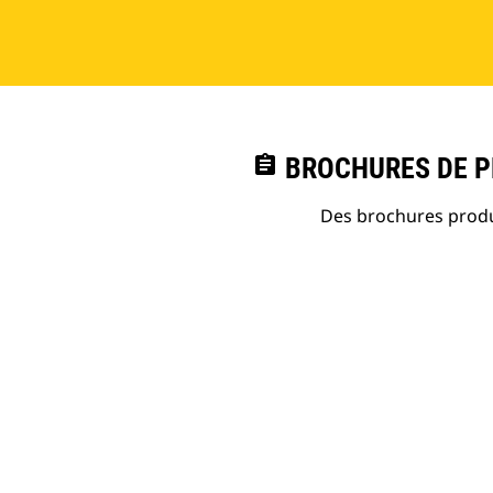
assignment
BROCHURES DE PR
Des brochures produi