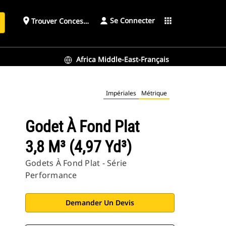
Se Connecter
place
apps
Trouver Concessionnaire
h
Africa Middle-East-Français
Impériales
Métrique
Godet À Fond Plat
3,8 M³ (4,97 Yd³)
Godets À Fond Plat - Série
Performance
Demander Un Devis