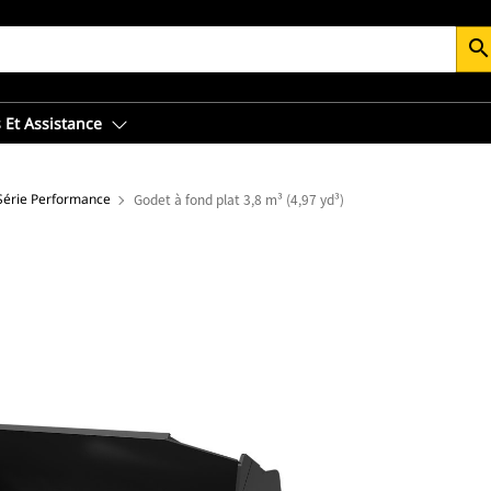
searc
 Et Assistance
 Série Performance
Godet à fond plat 3,8 m³ (4,97 yd³)