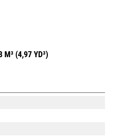
M³ (4,97 YD³)