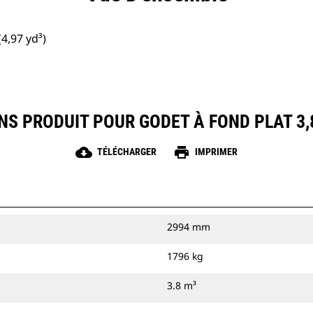
4,97 yd³)
NS PRODUIT POUR GODET À FOND PLAT 3,8 
cloud_download
print
TÉLÉCHARGER
IMPRIMER
2994 mm
1796 kg
3.8 m³