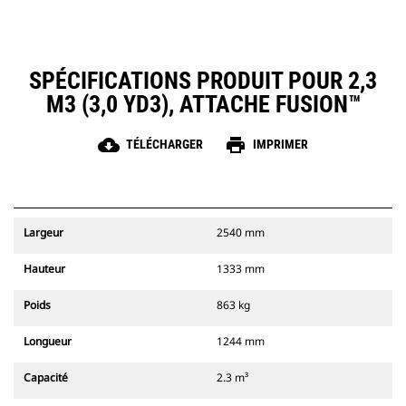
SPÉCIFICATIONS PRODUIT POUR 2,3
M3 (3,0 YD3), ATTACHE FUSION™
cloud_download
print
TÉLÉCHARGER
IMPRIMER
Largeur
2540 mm
Hauteur
1333 mm
Poids
863 kg
Longueur
1244 mm
Capacité
2.3 m³