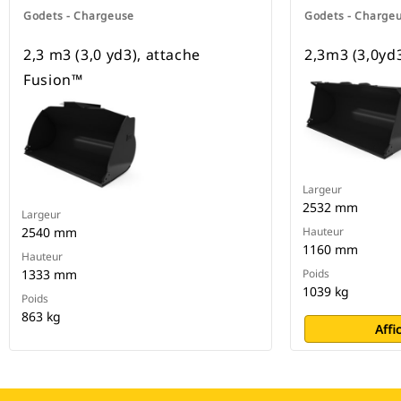
Godets - Chargeuse
Godets - Charge
2,3 m3 (3,0 yd3), attache
2,3m3 (3,0yd3
Fusion™
Largeur
2532 mm
Largeur
2540 mm
Hauteur
1160 mm
Hauteur
1333 mm
Poids
1039 kg
Poids
863 kg
Affi