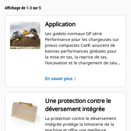
Affichage de 1-3 sur 5
Application
Les godets normaux GP série
Performance pour les chargeuses sur
pneus compactes Cat® assurent de
bonnes performances globales pour
la mise en tas, la reprise de tas,
l'excavation et le chargement de talus.
Comme le nom le suggère, ces godets
sont performants lors du chargement
En savoir plus
au tas ou de matériau en place. Ils
sont conçus pour des forces
d'arrachage et des conditions
d'abrasion standards. Idéal pour les
Une protection contre le
applications de rétrocavage et de
déversement intégrée
nivellement. Le facteur de
remplissage pour les godets de la
La protection contre le déversement
série Performance permet d'obtenir
intégrée protège la timonerie de la
une capacité jusqu'à 115 % supérieure
machine et offre une meilleure