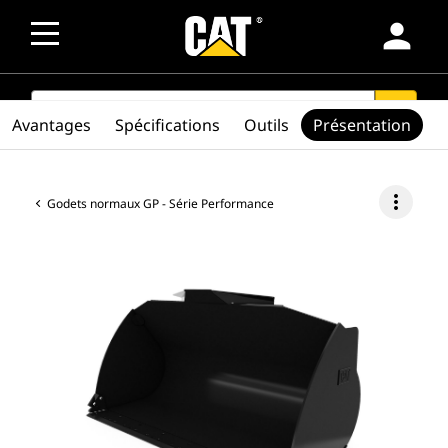
person
SEARCH
search
Avantages
Spécifications
Outils
Présentation
more_vert
Godets normaux GP - Série Performance