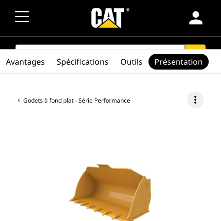
person
SEARCH
search
Avantages
Spécifications
Outils
Présentation
more_vert
Godets à fond plat - Série Performance