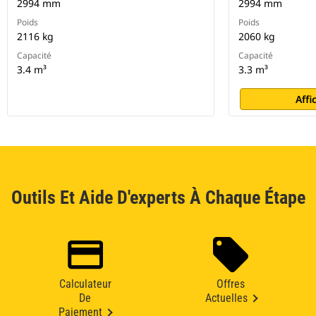
2994 mm
2994 mm
Poids
Poids
2116 kg
2060 kg
Capacité
Capacité
3.4 m³
3.3 m³
Affi
Outils Et Aide D'experts À Chaque Étape
Calculateur
Offres
De
Actuelles
Paiement