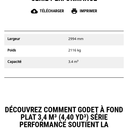
cloud_download
print
TÉLÉCHARGER
IMPRIMER
Largeur
2994 mm
Poids
2116 kg
Capacité
3.4 m³
DÉCOUVREZ COMMENT GODET À FOND
PLAT 3,4 M³ (4,40 YD³) SÉRIE
PERFORMANCE SOUTIENT LA