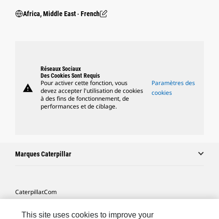
Africa, Middle East ‧ French
Réseaux Sociaux
Des Cookies Sont Requis
Pour activer cette fonction, vous
Paramètres des
warning
devez accepter l'utilisation de cookies
cookies
à des fins de fonctionnement, de
performances et de ciblage.
Marques Caterpillar
Caterpillar.com
Contacter Caterpillar
This site uses cookies to improve your