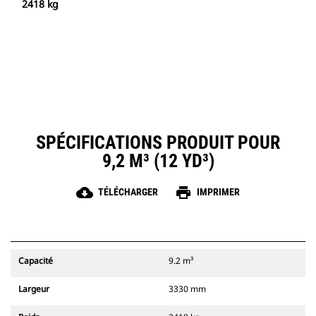
2418 kg
SPÉCIFICATIONS PRODUIT POUR
9,2 M³ (12 YD³)
cloud_download
print
TÉLÉCHARGER
IMPRIMER
Capacité
9.2 m³
Largeur
3330 mm