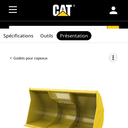
person
SEARCH
search
Spécifications
Outils
Présentation
more_vert
Godets pour copeaux