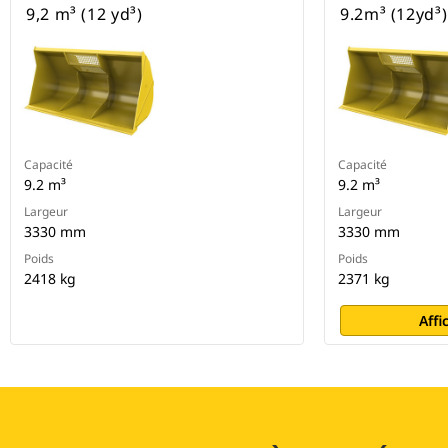
9,2 m³ (12 yd³)
9.2m³ (12yd³)
Capacité
Capacité
9.2 m³
9.2 m³
Largeur
Largeur
3330 mm
3330 mm
Poids
Poids
2418 kg
2371 kg
Affi