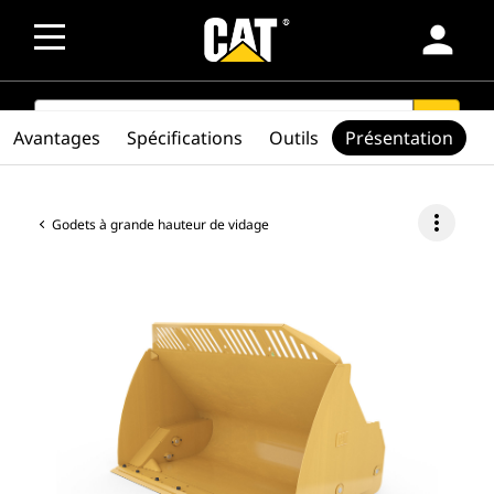
person
SEARCH
search
Avantages
Spécifications
Outils
Présentation
more_vert
Godets à grande hauteur de vidage