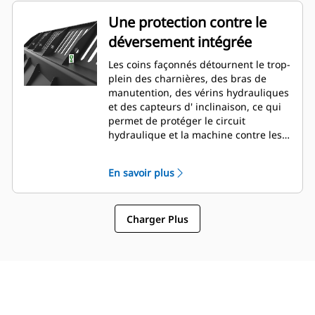
Une protection contre le
déversement intégrée
Les coins façonnés détournent le trop-
plein des charnières, des bras de
manutention, des vérins hydrauliques
et des capteurs d' inclinaison, ce qui
permet de protéger le circuit
hydraulique et la machine contre les
dommages. Suit la forme du tas de
matériaux entassés en créant une
En savoir plus
bonne visibilité vers l'avant et en
évitant d'endommager les coins lors
du vidage.
Charger Plus