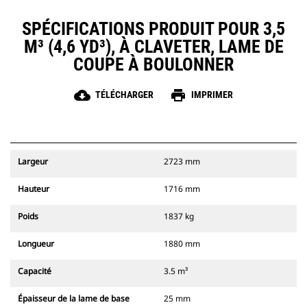
SPÉCIFICATIONS PRODUIT POUR 3,5
M³ (4,6 YD³), À CLAVETER, LAME DE
COUPE À BOULONNER
cloud_download
print
TÉLÉCHARGER
IMPRIMER
Largeur
2723 mm
Hauteur
1716 mm
Poids
1837 kg
Longueur
1880 mm
Capacité
3.5 m³
Épaisseur de la lame de base
25 mm