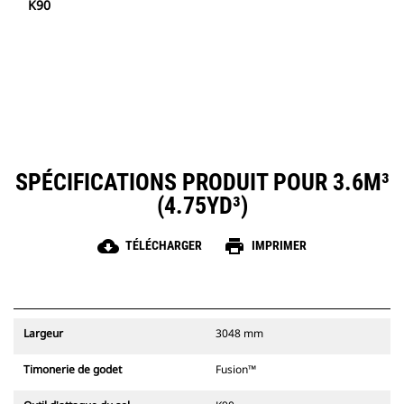
K90
SPÉCIFICATIONS PRODUIT POUR 3.6M³
(4.75YD³)
cloud_download
print
TÉLÉCHARGER
IMPRIMER
Largeur
3048 mm
Timonerie de godet
Fusion™