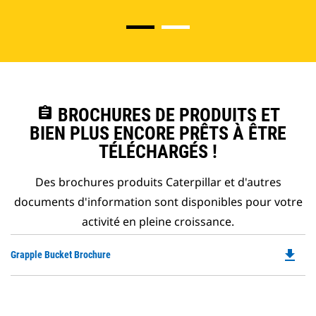
assignment
BROCHURES DE PRODUITS ET
BIEN PLUS ENCORE PRÊTS À ÊTRE
TÉLÉCHARGÉS !
Des brochures produits Caterpillar et d'autres
documents d'information sont disponibles pour votre
activité en pleine croissance.
file_download
Do
Grapple Bucket Brochure
P
O
in
a