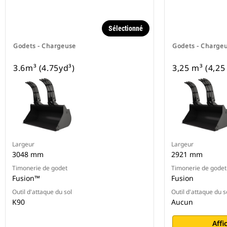
Sélectionné
Godets - Chargeuse
Godets - Charge
3.6m³ (4.75yd³)
3,25 m³ (4,25
Largeur
Largeur
3048 mm
2921 mm
Timonerie de godet
Timonerie de godet
Fusion™
Fusion
Outil d'attaque du sol
Outil d'attaque du s
K90
Aucun
Affi