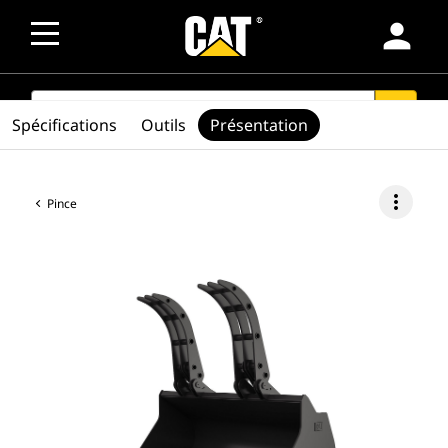
person
SEARCH
search
Spécifications
Outils
Présentation
more_vert
Pince