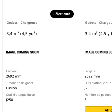
Sélectionné
Godets - Chargeuse
Godets - Charge
3,4 m³ (4,5 yd³)
3,4 m³ (4,5 yd
Largeur
Largeur
2692 mm
2692 mm
Timonerie de godet
Outil d'attaque du s
Fusion
J250
Outil d'attaque du sol
Nombre de pointes
J250
8
Affi