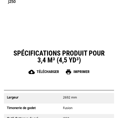
J250
SPÉCIFICATIONS PRODUIT POUR
3,4 M³ (4,5 YD³)
cloud_download
print
TÉLÉCHARGER
IMPRIMER
Largeur
2692 mm
Timonerie de godet
Fusion