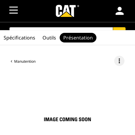
person
SEARCH
search
Spécifications
Outils
Présentation
more_vert
Manutention