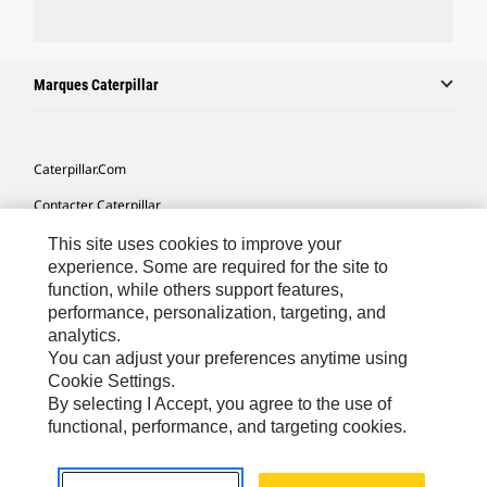
Marques Caterpillar
Caterpillar.com
Contacter Caterpillar
Mes Préférences Marketing
This site uses cookies to improve your
experience. Some are required for the site to
Plan Du Site
function, while others support features,
performance, personalization, targeting, and
Cookie Settings
analytics.
Mentions Légales
You can adjust your preferences anytime using
Cookie Settings.
Confidentialité
By selecting I Accept, you agree to the use of
functional, performance, and targeting cookies.
Africa, Middle East-French
© 2026 Caterpillar. Tous droits réservés