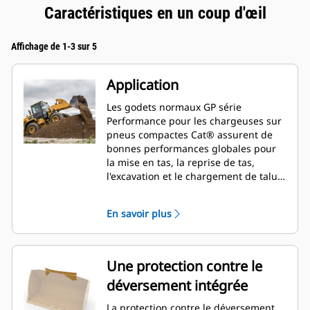
Caractéristiques en un coup d'œil
Affichage de 1-3 sur 5
Application
Les godets normaux GP série
Performance pour les chargeuses sur
pneus compactes Cat® assurent de
bonnes performances globales pour
la mise en tas, la reprise de tas,
l'excavation et le chargement de talus.
Comme le nom le suggère, ces godets
sont performants lors du chargement
En savoir plus
au tas ou de matériau en place. Ils
sont conçus pour des forces
d'arrachage et des conditions
d'abrasion standards. Idéal pour les
Une protection contre le
applications de rétrocavage et de
déversement intégrée
nivellement. Le facteur de
remplissage pour les godets de la
La protection contre le déversement