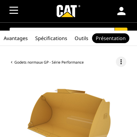
person
SEARCH
search
Avantages
Spécifications
Outils
Présentation
more_vert
Godets normaux GP - Série Performance