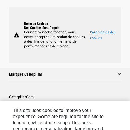
Réseaux Sociaux
Des Cookies Sont Requis
Pour activer cette fonction, vous
Paramètres des
warning
devez accepter l'utilisation de cookies
cookies
à des fins de fonctionnement, de
performances et de ciblage.
Marques Caterpillar
Caterpillar.com
Contacter Caterpillar
This site uses cookies to improve your
Mes Préférences Marketing
experience. Some are required for the site to
function, while others support features,
Plan Du Site
performance, personalization, targeting, and