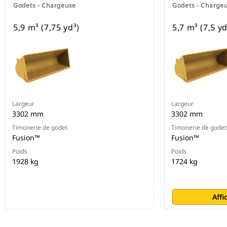
Godets - Chargeuse
Godets - Charge
5,9 m³ (7,75 yd³)
5,7 m³ (7,5 yd
Largeur
Largeur
3302 mm
3302 mm
Timonerie de godet
Timonerie de godet
Fusion™
Fusion™
Poids
Poids
1928 kg
1724 kg
Affi