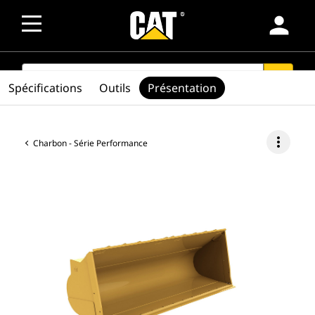
person
SEARCH
search
Spécifications
Outils
Présentation
more_vert
Charbon - Série Performance