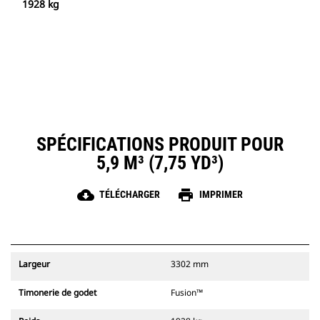
1928 kg
SPÉCIFICATIONS PRODUIT POUR
5,9 M³ (7,75 YD³)
cloud_download
print
TÉLÉCHARGER
IMPRIMER
Largeur
3302 mm
Timonerie de godet
Fusion™