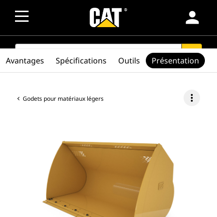
person
SEARCH
search
Avantages
Spécifications
Outils
Présentation
more_vert
Godets pour matériaux légers