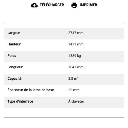
cloud_download
print
TÉLÉCHARGER
IMPRIMER
Largeur
2747 mm
Hauteur
1471 mm
Poids
1389 kg
Longueur
1647 mm
Capacité
3.8 m³
Épaisseur de la lame de base
25 mm
Type d'interface
À claveter