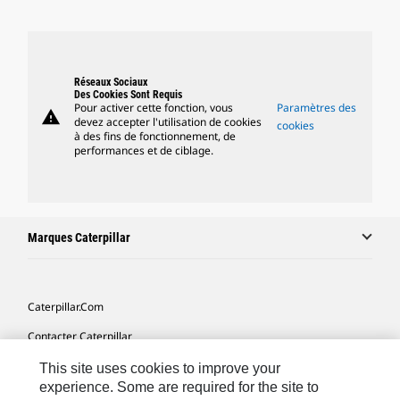
Réseaux Sociaux
Des Cookies Sont Requis
Pour activer cette fonction, vous
Paramètres des
warning
devez accepter l'utilisation de cookies
cookies
à des fins de fonctionnement, de
performances et de ciblage.
Marques Caterpillar
Caterpillar.com
Contacter Caterpillar
Mes Préférences Marketing
This site uses cookies to improve your
experience. Some are required for the site to
Plan Du Site