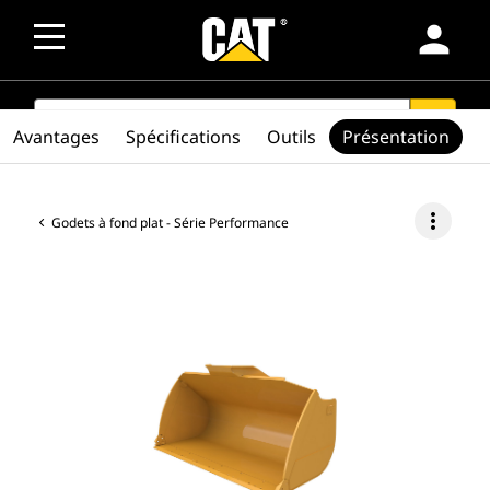
person
SEARCH
search
Avantages
Spécifications
Outils
Présentation
more_vert
Godets à fond plat - Série Performance