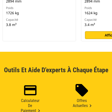
2894 mm
2894 mm
Poids
Poids
1726 kg
1624 kg
Capacité
Capacité
3.8 m³
3.4 m³
Affi
Outils Et Aide D'experts À Chaque Étape
Calculateur
Offres
De
Actuelles
Paiement