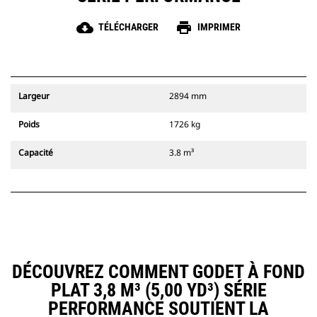
cloud_download
print
TÉLÉCHARGER
IMPRIMER
Largeur
2894 mm
Poids
1726 kg
Capacité
3.8 m³
DÉCOUVREZ COMMENT GODET À FOND
PLAT 3,8 M³ (5,00 YD³) SÉRIE
PERFORMANCE SOUTIENT LA