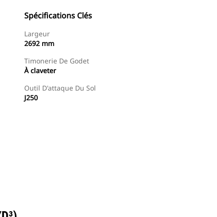
Spécifications Clés
Largeur
2692 mm
Timonerie De Godet
À claveter
Outil D'attaque Du Sol
J250
Trouver Concessionnaire
Demander Un Devis
D³)