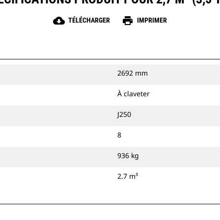
cloud_download
print
TÉLÉCHARGER
IMPRIMER
2692 mm
À claveter
J250
8
936 kg
2.7 m³