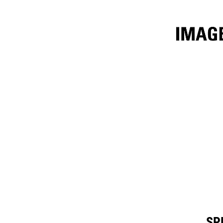
2,7 M³ (3,5 Yd³)
Spéc
Modifier le modèle
SP