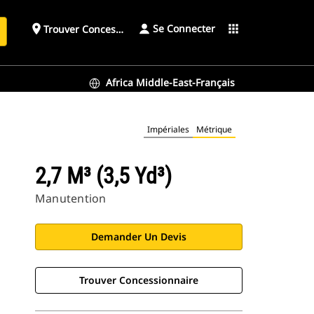
Se Connecter
place
apps
Trouver Concessionnaire
h
Africa Middle-East-Français
Impériales
Métrique
2,7 M³ (3,5 Yd³)
Manutention
Demander Un Devis
Trouver Concessionnaire