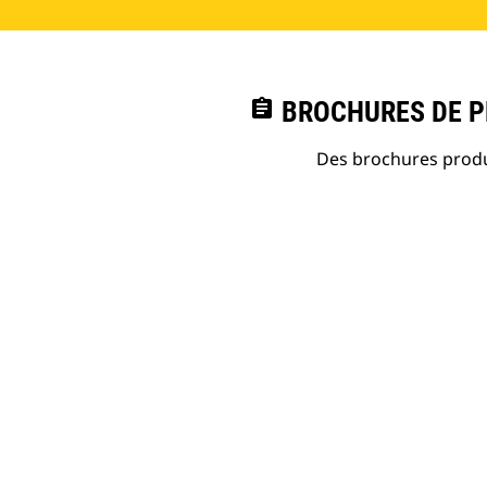
assignment
BROCHURES DE PR
Des brochures produi