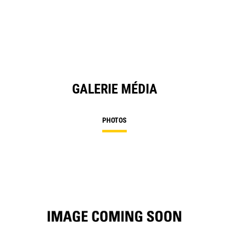
in
a
N
Ta
GALERIE MÉDIA
PHOTOS