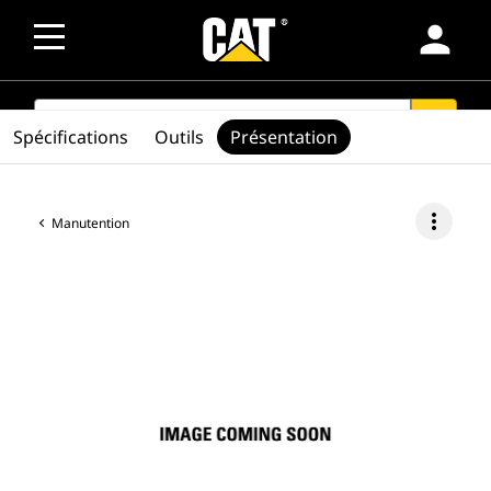
person
SEARCH
search
Spécifications
Outils
Présentation
more_vert
Manutention