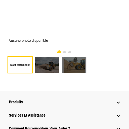
Aucune photo disponible
Gal
Produits
Services Et Assistance
Comment Pouvons-Nous Vous Aider ?