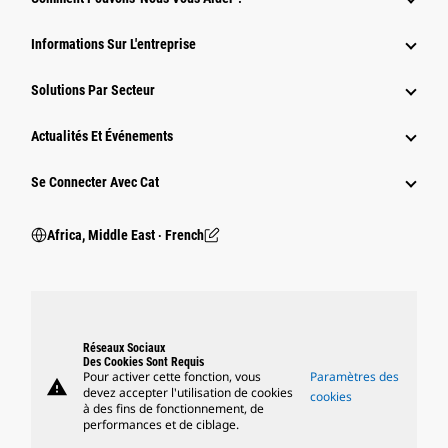
Informations Sur L'entreprise
Solutions Par Secteur
Actualités Et Événements
Se Connecter Avec Cat
Africa, Middle East ‧ French
Réseaux Sociaux
Des Cookies Sont Requis
Pour activer cette fonction, vous
Paramètres des
warning
devez accepter l'utilisation de cookies
cookies
à des fins de fonctionnement, de
performances et de ciblage.