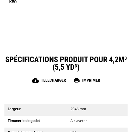
K80
SPÉCIFICATIONS PRODUIT POUR 4,2M³
(5,5 YD³)
cloud_download
print
TÉLÉCHARGER
IMPRIMER
Largeur
2946 mm
Timonerie de godet
À claveter