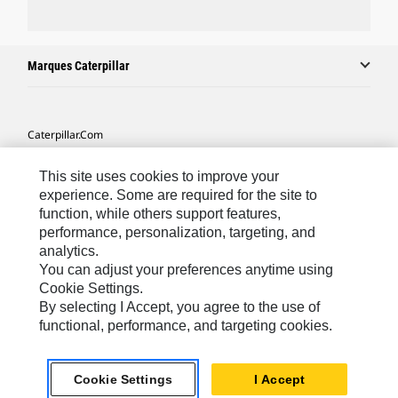
Marques Caterpillar
Caterpillar.com
Contacter Caterpillar
This site uses cookies to improve your
Mes Préférences Marketing
experience. Some are required for the site to
function, while others support features,
Plan Du Site
performance, personalization, targeting, and
analytics.
Cookie Settings
You can adjust your preferences anytime using
Mentions Légales
Cookie Settings.
By selecting I Accept, you agree to the use of
Confidentialité
functional, performance, and targeting cookies.
Africa, Middle East-French
© 2026 Caterpillar. Tous droits réservés
Cookie Settings
I Accept