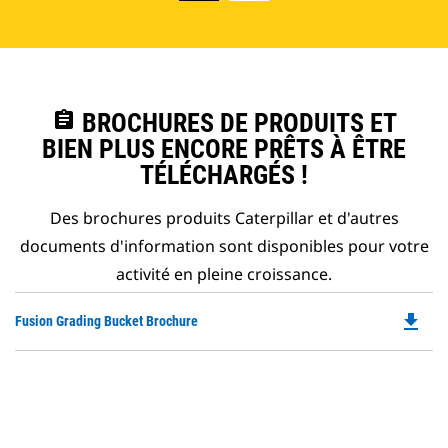
assignment
BROCHURES DE PRODUITS ET
BIEN PLUS ENCORE PRÊTS À ÊTRE
TÉLÉCHARGÉS !
Des brochures produits Caterpillar et d'autres
documents d'information sont disponibles pour votre
activité en pleine croissance.
file_download
Do
Fusion Grading Bucket Brochure
P
O
in
a
N
Ta