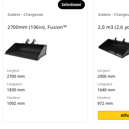
Sélectionné
Godets - Chargeuse
Godets - Charge
2700mm (106in), Fusion™
2,0 m3 (2,6 y
Largeur
Largeur
2700 mm
2900 mm
Longueur
Longueur
1830 mm
1640 mm
Hauteur
Hauteur
1092 mm
972 mm
Affi