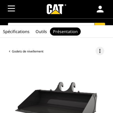
person
SEARCH
search
Spécifications
Outils
Présentation
more_vert
Godets de nivellement