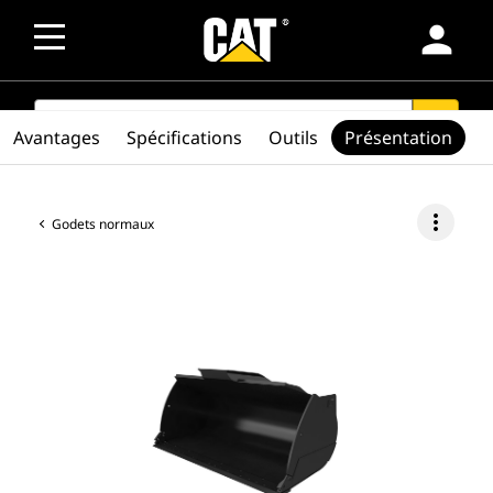
person
SEARCH
search
Avantages
Spécifications
Outils
Présentation
more_vert
Godets normaux