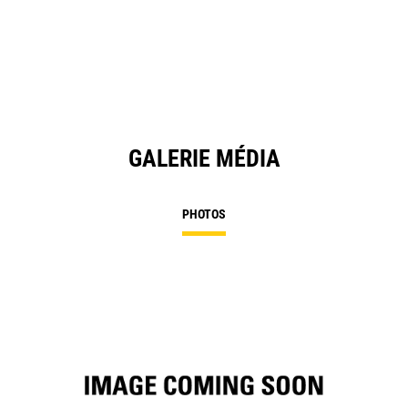
in
a
N
Ta
GALERIE MÉDIA
PHOTOS