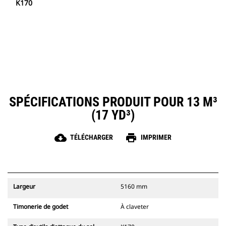
K170
SPÉCIFICATIONS PRODUIT POUR 13 M³
(17 YD³)
cloud_download
print
TÉLÉCHARGER
IMPRIMER
Largeur
5160 mm
Timonerie de godet
À claveter