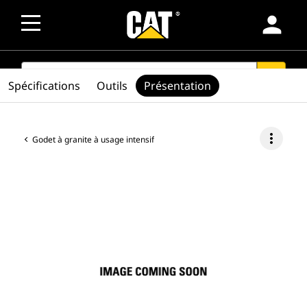
person
SEARCH
search
Spécifications
Outils
Présentation
more_vert
Godet à granite à usage intensif