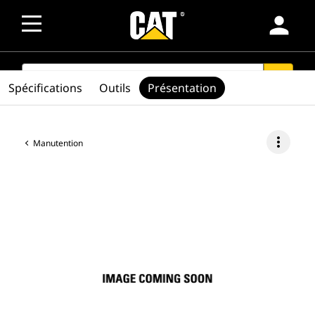
person
SEARCH
search
Spécifications
Outils
Présentation
more_vert
Manutention