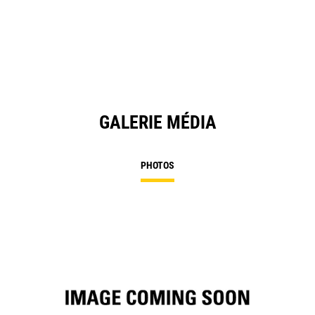
in
a
N
Ta
GALERIE MÉDIA
PHOTOS