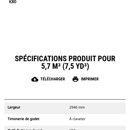
K80
SPÉCIFICATIONS PRODUIT POUR
5,7 M³ (7,5 YD³)
cloud_download
print
TÉLÉCHARGER
IMPRIMER
Largeur
2946 mm
Timonerie de godet
À claveter