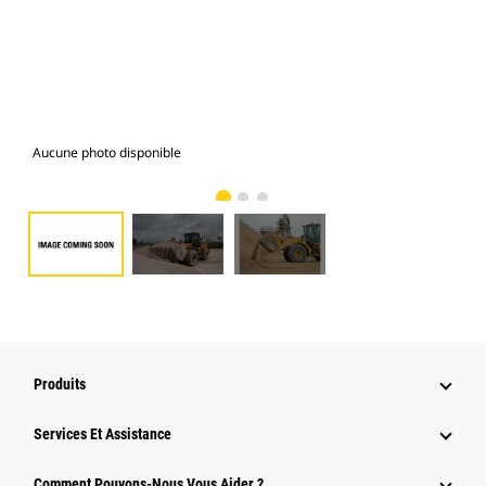
Aucune photo disponible
Gal
Produits
Services Et Assistance
Comment Pouvons-Nous Vous Aider ?