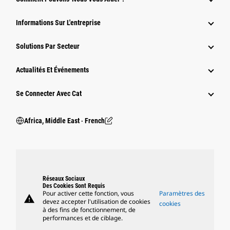
Informations Sur L'entreprise
Solutions Par Secteur
Actualités Et Événements
Se Connecter Avec Cat
Africa, Middle East ‧ French
Réseaux Sociaux
Des Cookies Sont Requis
Pour activer cette fonction, vous
Paramètres des
warning
devez accepter l'utilisation de cookies
cookies
à des fins de fonctionnement, de
performances et de ciblage.