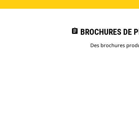
assignment
BROCHURES DE PR
Des brochures produi