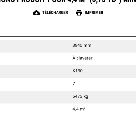
cloud_download
print
TÉLÉCHARGER
IMPRIMER
3940 mm
À claveter
K130
7
5475 kg
4.4 m³