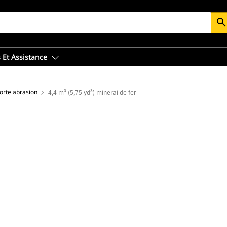
searc
 Et Assistance
orte abrasion
4,4 m³ (5,75 yd³) minerai de fer