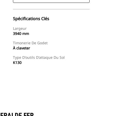
Spécifications Clés
Largeur
3940 mm
Timonerie De Godet
À claveter
Type D'outils D'attaque Du Sol
K130
Trouver Concessionnaire
Demander Un Devis
NERAI DE FER