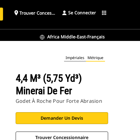
Se Connecter
place
apps
Trouver Concessionnaire
h
Africa Middle-East-Français
Impériales
Métrique
4,4 M³ (5,75 Yd³)
Minerai De Fer
Godet À Roche Pour Forte Abrasion
Demander Un Devis
Trouver Concessionnaire