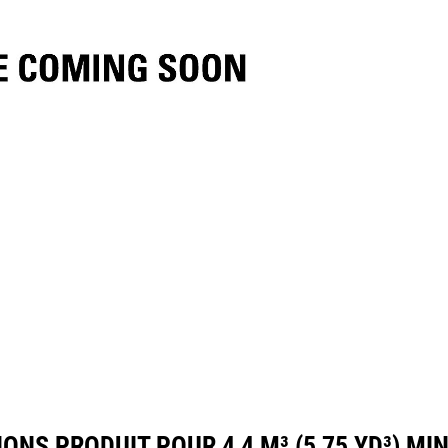
ifications
Outils
Présentation
ONS PRODUIT POUR 4,4 M³ (5,75 YD³) MI