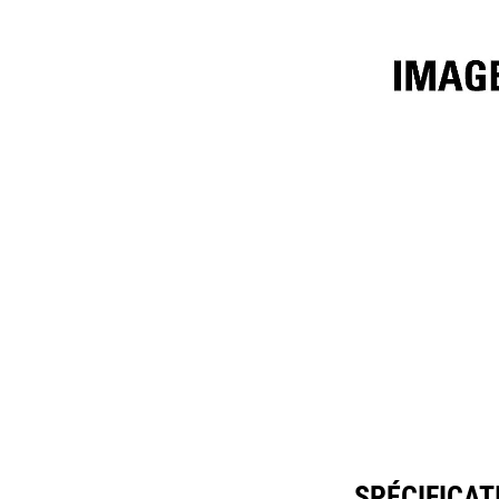
4,4 M³ (5,75 Yd³) Minerai De Fer
Spéc
Modifier le modèle
SPÉCIFICATI