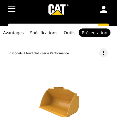
person
SEARCH
search
Avantages
Spécifications
Outils
Présentation
more_vert
Godets à fond plat - Série Performance