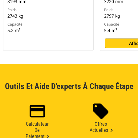
3193 mm
3220 mm
Poids
Poids
2743 kg
2797 kg
Capacité
Capacité
5.2 m³
5.4 m³
Affi
Outils Et Aide D'experts À Chaque Étape
Calculateur
Offres
De
Actuelles
Paiement