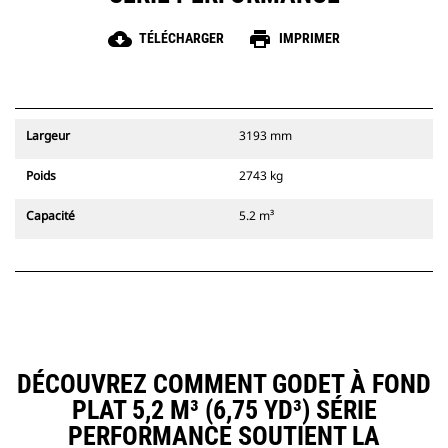
cloud_download
print
TÉLÉCHARGER
IMPRIMER
Largeur
3193 mm
Poids
2743 kg
Capacité
5.2 m³
DÉCOUVREZ COMMENT GODET À FOND
PLAT 5,2 M³ (6,75 YD³) SÉRIE
PERFORMANCE SOUTIENT LA