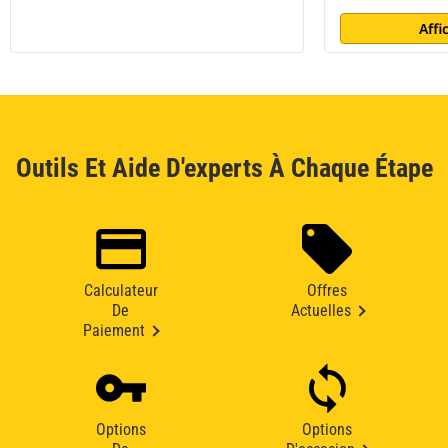
Affi
Outils Et Aide D'experts À Chaque Étape
Calculateur
Offres
De
Actuelles
Paiement
Options
Options