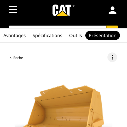
person
SEARCH
search
Avantages
Spécifications
Outils
Présentation
more_vert
Roche