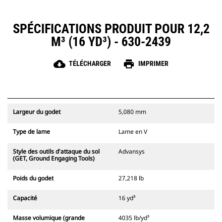
SPÉCIFICATIONS PRODUIT POUR 12,2
M³ (16 YD³) - 630-2439
cloud_download
print
TÉLÉCHARGER
IMPRIMER
Largeur du godet
5,080 mm
Type de lame
Lame en V
Style des outils d'attaque du sol
Advansys
(GET, Ground Engaging Tools)
Poids du godet
27,218 lb
Capacité
16 yd³
Masse volumique (grande
4035 lb/yd³