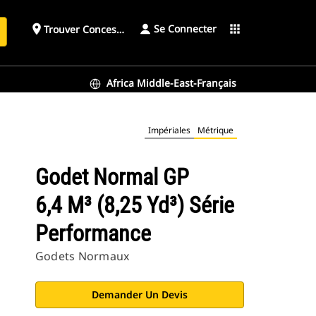
Se Connecter
place
apps
Trouver Concessionnaire
h
Africa Middle-East-Français
Impériales
Métrique
Godet Normal GP
6,4 M³ (8,25 Yd³) Série
Performance
Godets Normaux
Demander Un Devis