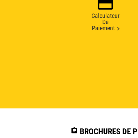
Calculateur
De
Paiement
assignment
BROCHURES DE PR