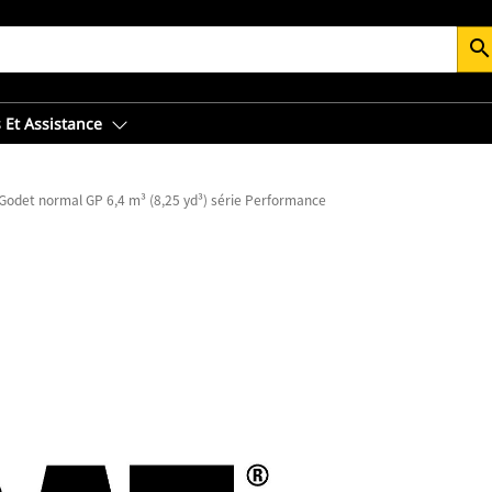
searc
 Et Assistance
Godet normal GP 6,4 m³ (8,25 yd³) série Performance