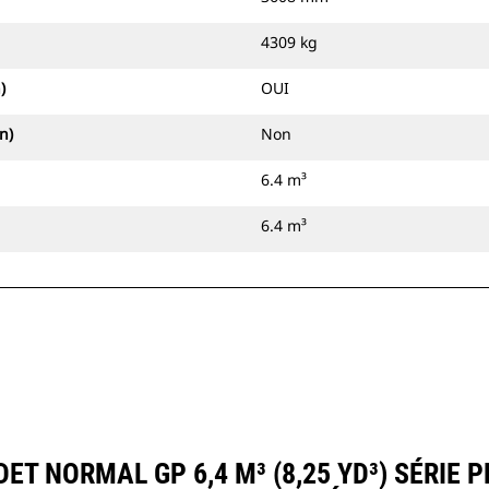
4309 kg
)
OUI
n)
Non
6.4 m³
6.4 m³
T NORMAL GP 6,4 M³ (8,25 YD³) SÉRIE 