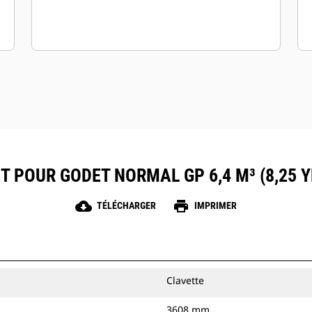
T POUR GODET NORMAL GP 6,4 M³ (8,25 
cloud_download
print
TÉLÉCHARGER
IMPRIMER
Clavette
3608 mm