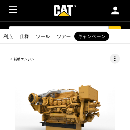
person
SEARCH
search
利点
仕様
ツール
ツアー
キャンペーン
more_vert
補助エンジン