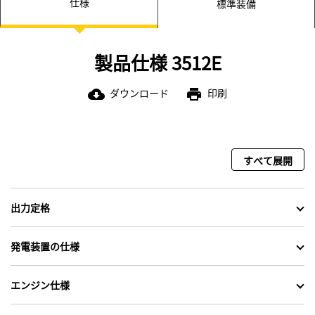
仕様
標準装備
製品仕様 3512E
ダウンロード
印刷
cloud_download
print
すべて展開
出力定格
発電装置の仕様
エンジン仕様