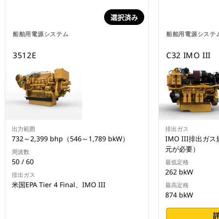
選択済み
船舶用電源システム
船舶用電源システ
3512E
C32 IMO III
出力範囲
排出ガス
732～2,399 bhp（546～1,789 bkW）
IMO III排出
元が必要）
周波数
50 / 60
最低定格
262 bkW
排出ガス
米国EPA Tier 4 Final、IMO III
最高定格
874 bkW