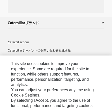
Caterpillarブランド
Caterpillar.com
Caterpillarジャパンへのお問い合わせ＆連絡先
マイマーケティング情報配信設定
This site uses cookies to improve your
サイト･マップ
experience. Some are required for the site to
function, while others support features,
Cookie Settings
performance, personalization, targeting, and
法的事項
analytics.
You can adjust your preferences anytime using
プライバシー
Cookie Settings.
By selecting I Accept, you agree to the use of
functional, performance, and targeting cookies.