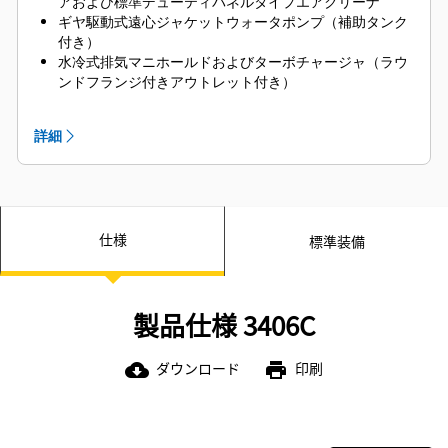
アおよび標準デューティパネルタイプエアクリーナ
ギヤ駆動式遠心ジャケットウォータポンプ（補助タンク
付き）
水冷式排気マニホールドおよびターボチャージャ（ラウ
ンドフランジ付きアウトレット付き）
燃料プライミングポンプ、トランスファポンプ、および
左側サービスフィルタ、フレキシブルライン、および燃
詳細
料レシオコントロール
ヘビーデューティSAE標準回転タコメータ
左側インストルメントパネル（エンジンオイル圧力、水
温および燃料圧力ゲージ、サービスメータ付き）
クランクケースブリーザ（右側整備 - オイルフィルタ、
仕様
標準装備
オイルレベルゲージ、およびオイルフィラ付き）
フロントおよびリアサポート
バイブレーションダンパおよびガード
製品仕様 3406C
ダウンロード
印刷
cloud_download
print