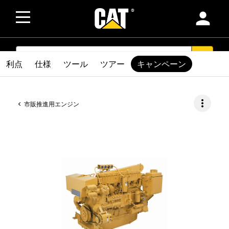
person
SEARCH
search
利点
仕様
ツール
ツアー
キャンペーン
more_vert
市販推進用エンジン