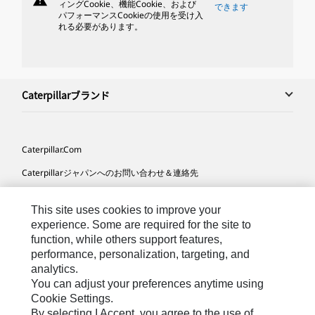
warning
ィングCookie、機能Cookie、および
できます
パフォーマンスCookieの使用を受け入
れる必要があります。
Caterpillarブランド
Caterpillar.com
Caterpillarジャパンへのお問い合わせ＆連絡先
マイマーケティング情報配信設定
This site uses cookies to improve your
サイト･マップ
experience. Some are required for the site to
function, while others support features,
Cookie Settings
performance, personalization, targeting, and
法的事項
analytics.
You can adjust your preferences anytime using
プライバシー
Cookie Settings.
By selecting I Accept, you agree to the use of