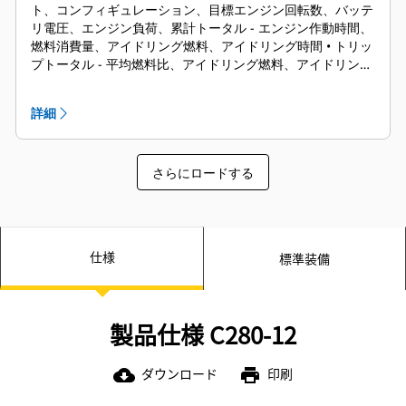
ト、コンフィギュレーション、目標エンジン回転数、バッテ
リ電圧、エンジン負荷、累計トータル - エンジン作動時間、
燃料消費量、アイドリング燃料、アイドリング時間 • トリッ
プトータル - 平均燃料比、アイドリング燃料、アイドリング
時間、エンジン作動時間、燃料消費量、トリップリセット
詳細
さらにロードする
仕様
標準装備
製品仕様 C280-12
ダウンロード
印刷
cloud_download
print