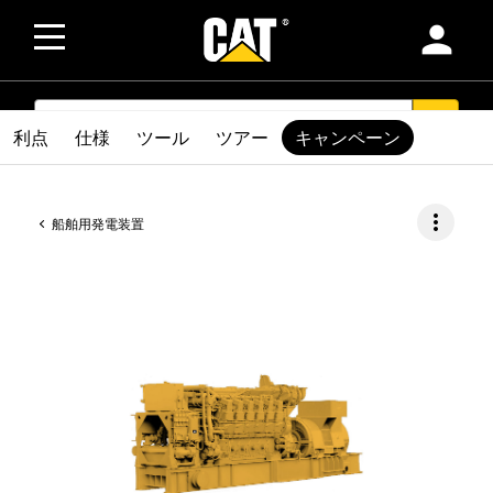
person
SEARCH
search
利点
仕様
ツール
ツアー
キャンペーン
more_vert
船舶用発電装置