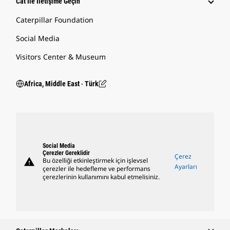
Cat Ile İletişime Geçin
Caterpillar Foundation
Social Media
Visitors Center & Museum
Africa, Middle East ‧ Türk
Social Media
Çerezler Gereklidir
Çerez
warning
Bu özelliği etkinleştirmek için işlevsel
Ayarları
çerezler ile hedefleme ve performans
çerezlerinin kullanımını kabul etmelisiniz.