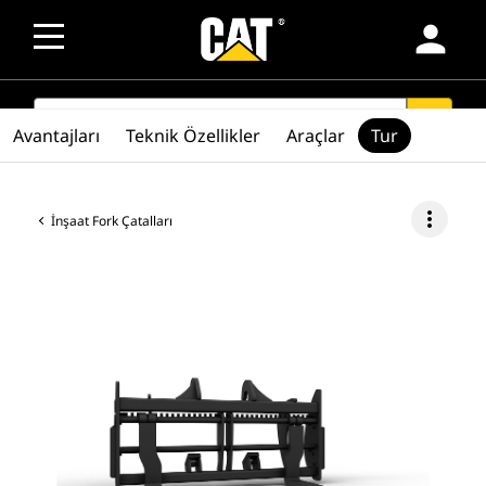
person
SEARCH
search
Avantajları
Teknik Özellikler
Araçlar
Tur
more_vert
İnşaat Fork Çatalları