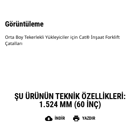
Görüntüleme
Orta Boy Tekerlekli Yükleyiciler için Cat® İnşaat Forklift
Çatalları
ŞU ÜRÜNÜN TEKNIK ÖZELLIKLERI:
1.524 MM (60 INÇ)
cloud_download
print
İNDIR
YAZDIR