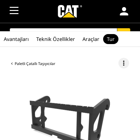
person
SEARCH
search
Avantajları
Teknik Özellikler
Araçlar
Tur
more_vert
Paletli Çatallı Taşıyıcılar