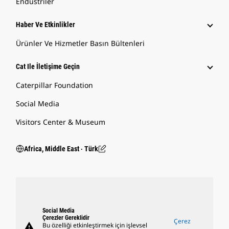
Endüstriler
Haber Ve Etkinlikler
Ürünler Ve Hizmetler Basın Bültenleri
Cat Ile İletişime Geçin
Caterpillar Foundation
Social Media
Visitors Center & Museum
Africa, Middle East ‧ Türk
Social Media
Çerezler Gereklidir
Çerez
warning
Bu özelliği etkinleştirmek için işlevsel