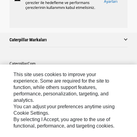
Ayarları
çerezler ile hedefleme ve performans
çerezlerinin kullanımını kabul etmelisiniz.
Caterpillar Markaları
Caterpillar.com
Caterpillar Müşteri Hizmetleri Ve Iletişim
This site uses cookies to improve your
experience. Some are required for the site to
Site Haritası
function, while others support features,
performance, personalization, targeting, and
Cookie Settings
analytics.
Yasal
You can adjust your preferences anytime using
Cookie Settings.
Gizlilik
By selecting I Accept, you agree to the use of
functional, performance, and targeting cookies.