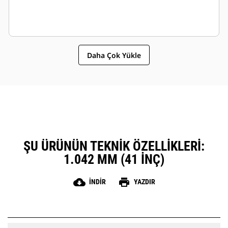
Daha Çok Yükle
ŞU ÜRÜNÜN TEKNIK ÖZELLIKLERI:
1.042 MM (41 INÇ)
cloud_download
print
İNDIR
YAZDIR