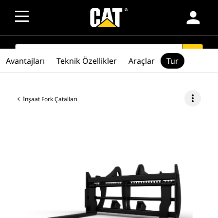
person
SEARCH
search
Avantajları
Teknik Özellikler
Araçlar
Tur
more_vert
İnşaat Fork Çatalları