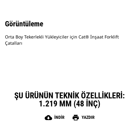
Görüntüleme
Orta Boy Tekerlekli Yükleyiciler için Cat® İnşaat Forklift
Çatalları
ŞU ÜRÜNÜN TEKNIK ÖZELLIKLERI:
1.219 MM (48 INÇ)
cloud_download
print
İNDIR
YAZDIR