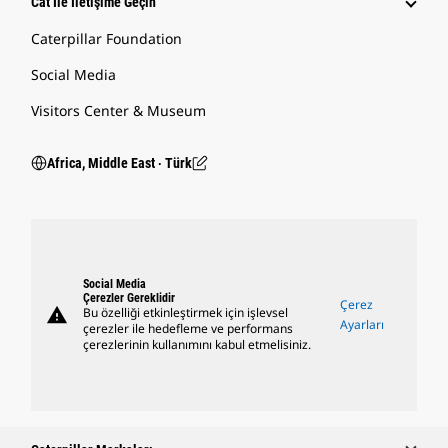
Cat Ile İletişime Geçin
Caterpillar Foundation
Social Media
Visitors Center & Museum
Africa, Middle East ‧ Türk
Social Media
Çerezler Gereklidir
Çerez
warning
Bu özelliği etkinleştirmek için işlevsel
Ayarları
çerezler ile hedefleme ve performans
çerezlerinin kullanımını kabul etmelisiniz.