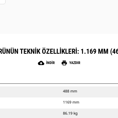
RÜNÜN TEKNIK ÖZELLIKLERI: 1.169 MM (46
cloud_download
print
İNDIR
YAZDIR
488 mm
1169 mm
86.19 kg