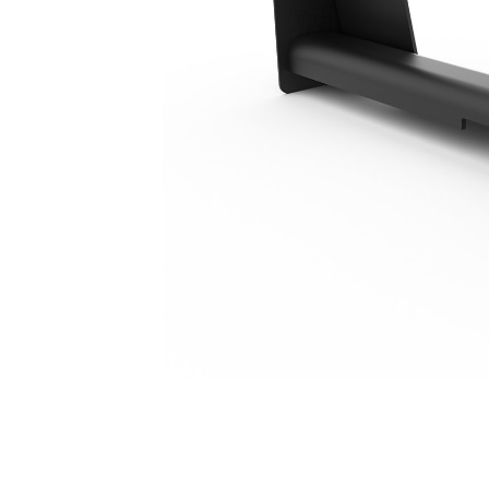
1.169 Mm (46 Inç)
Avan
Modeli Değiştirin