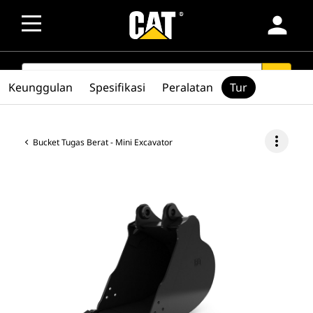
person
SEARCH
search
Keunggulan
Spesifikasi
Peralatan
Tur
more_vert
Bucket Tugas Berat - Mini Excavator