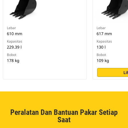
Lebar
Lebar
610 mm
617 mm
Kapasitas
Kapasitas
229.39 l
130 l
Bobot
Bobot
178 kg
109 kg
Li
Peralatan Dan Bantuan Pakar Setiap
Saat