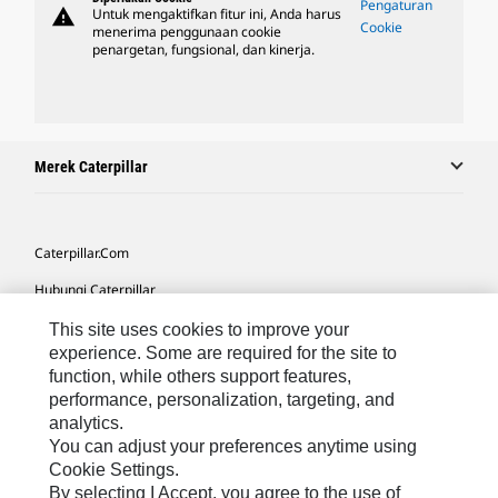
Pengaturan
warning
Untuk mengaktifkan fitur ini, Anda harus
Cookie
menerima penggunaan cookie
penargetan, fungsional, dan kinerja.
Merek Caterpillar
Caterpillar.com
Hubungi Caterpillar
Preferensi Pemasaran Saya
This site uses cookies to improve your
experience. Some are required for the site to
Peta Situs
function, while others support features,
performance, personalization, targeting, and
Cookie Settings
analytics.
Hukum
You can adjust your preferences anytime using
Cookie Settings.
Privasi
By selecting I Accept, you agree to the use of