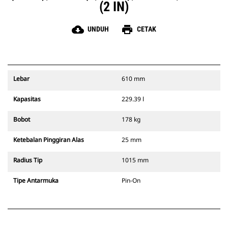
(2 IN)
cloud_download
print
UNDUH
CETAK
Lebar
610 mm
Kapasitas
229.39 l
Bobot
178 kg
Ketebalan Pinggiran Alas
25 mm
Radius Tip
1015 mm
Tipe Antarmuka
Pin-On