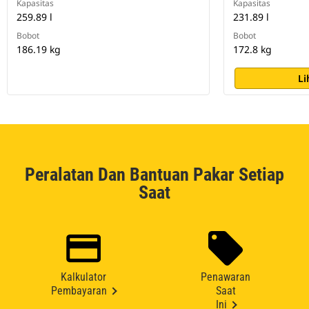
Kapasitas
Kapasitas
259.89 l
231.89 l
Bobot
Bobot
186.19 kg
172.8 kg
Li
Peralatan Dan Bantuan Pakar Setiap
Saat
Kalkulator
Penawaran
Pembayaran
Saat
Ini