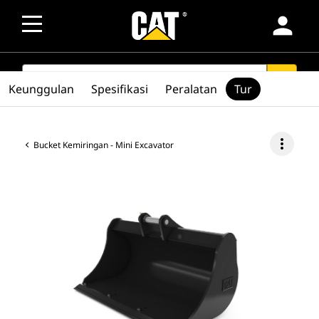
person
SEARCH
search
Keunggulan
Spesifikasi
Peralatan
Tur
more_vert
Bucket Kemiringan - Mini Excavator