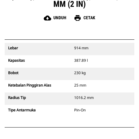
MM (2 IN)
cloud_download
print
UNDUH
CETAK
Lebar
914 mm
Kapasitas
387.89 l
Bobot
230 kg
Ketebalan Pinggiran Alas
25 mm
Radius Tip
1016.2 mm
Tipe Antarmuka
Pin-On