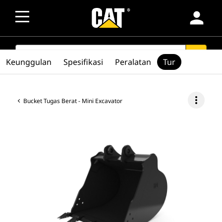
person
SEARCH
search
Keunggulan
Spesifikasi
Peralatan
Tur
more_vert
Bucket Tugas Berat - Mini Excavator