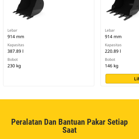
Lebar
Lebar
914 mm
914 mm
Kapasitas
Kapasitas
387.89 l
220.89 l
Bobot
Bobot
230 kg
146 kg
Li
Peralatan Dan Bantuan Pakar Setiap
Saat