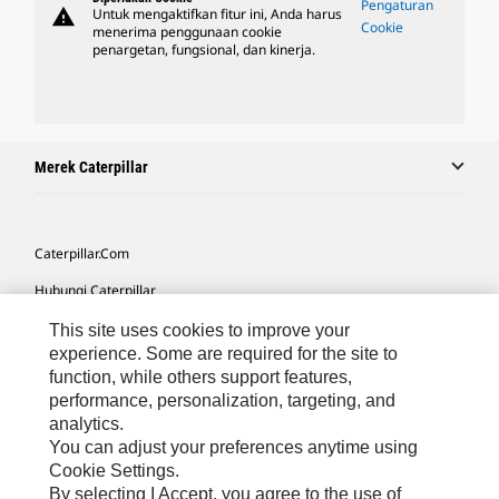
Pengaturan
warning
Untuk mengaktifkan fitur ini, Anda harus
Cookie
menerima penggunaan cookie
penargetan, fungsional, dan kinerja.
Merek Caterpillar
Caterpillar.com
Hubungi Caterpillar
Preferensi Pemasaran Saya
This site uses cookies to improve your
experience. Some are required for the site to
Peta Situs
function, while others support features,
performance, personalization, targeting, and
Cookie Settings
analytics.
Hukum
You can adjust your preferences anytime using
Cookie Settings.
Privasi
By selecting I Accept, you agree to the use of